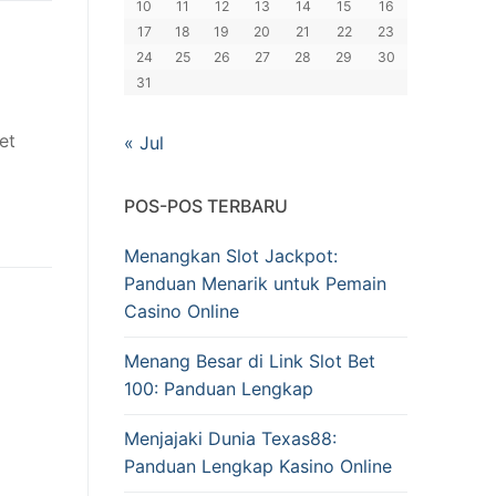
10
11
12
13
14
15
16
17
18
19
20
21
22
23
24
25
26
27
28
29
30
31
et
« Jul
POS-POS TERBARU
Menangkan Slot Jackpot:
Panduan Menarik untuk Pemain
Casino Online
Menang Besar di Link Slot Bet
100: Panduan Lengkap
Menjajaki Dunia Texas88:
Panduan Lengkap Kasino Online