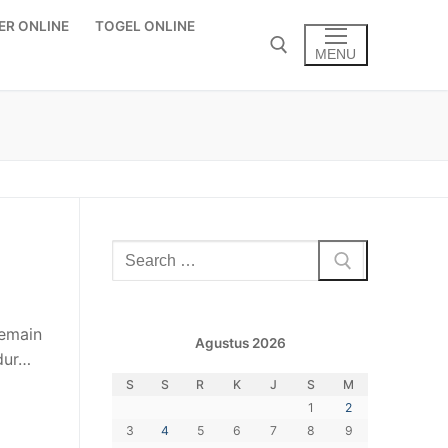
ER ONLINE
TOGEL ONLINE
MENU
Cari:
Cari:
pemain
Agustus 2026
dur…
S
S
R
K
J
S
M
1
2
3
4
5
6
7
8
9