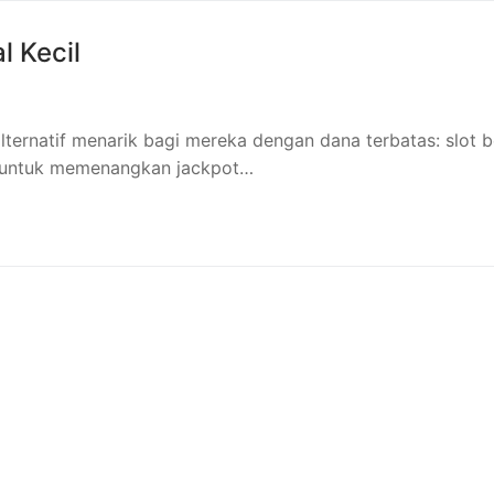
l Kecil
lternatif menarik bagi mereka dengan dana terbatas: slot b
ng untuk memenangkan jackpot…