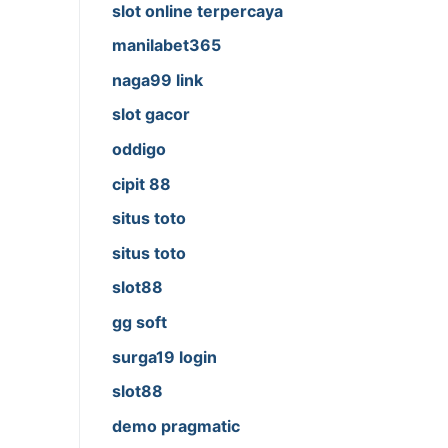
slot online terpercaya
manilabet365
naga99 link
slot gacor
oddigo
cipit 88
situs toto
situs toto
slot88
gg soft
surga19 login
slot88
demo pragmatic