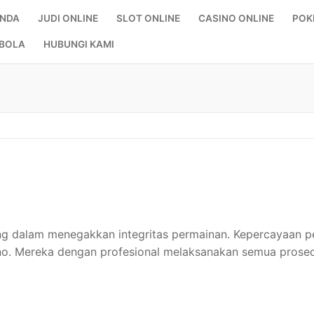
ANDA
JUDI ONLINE
SLOT ONLINE
CASINO ONLINE
POK
 BOLA
HUBUNGI KAMI
ng dalam menegakkan integritas permainan. Kepercayaan 
sino. Mereka dengan profesional melaksanakan semua prose