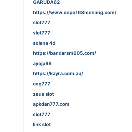
GARUDA62
https://www.depo168menang.com/
slot777
slot777
solana 4d
https://bandarsm605.com/
ayojp88
https://kayra.com.au/
cog777
zeus slot
apkdan777.com
slot777
link slot