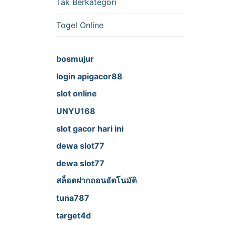
Tak Berkategori
Togel Online
bosmujur
login apigacor88
slot online
UNYU168
slot gacor hari ini
dewa slot77
dewa slot77
สล็อตฝากถอนอัตโนมัติ
tuna787
target4d