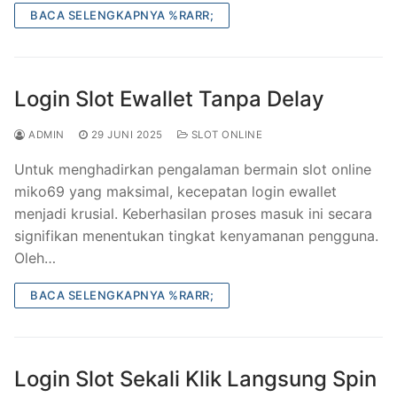
BACA SELENGKAPNYA %RARR;
Login Slot Ewallet Tanpa Delay
ADMIN
29 JUNI 2025
SLOT ONLINE
Untuk menghadirkan pengalaman bermain slot online
miko69 yang maksimal, kecepatan login ewallet
menjadi krusial. Keberhasilan proses masuk ini secara
signifikan menentukan tingkat kenyamanan pengguna.
Oleh…
BACA SELENGKAPNYA %RARR;
Login Slot Sekali Klik Langsung Spin