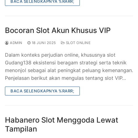
BACA SELENGKAPNYA %RARR;
Bocoran Slot Akun Khusus VIP
ADMIN
18 JUNI 2025
SLOT ONLINE
Dalam konteks perjudian online, khususnya slot
Gudang138 eksistensi beragam strategi serta teknik
menonjol sebagai alat peningkat peluang kemenangan.
Penjelasan berikut akan mengulas tentang slot VIP…
BACA SELENGKAPNYA %RARR;
Habanero Slot Menggoda Lewat
Tampilan