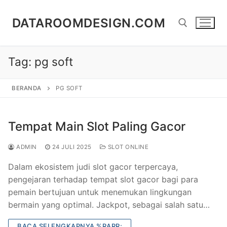
Lompat
ke
DATAROOMDESIGN.COM
konten
Tag:
pg soft
Cari:
BERANDA
PG SOFT
Tempat Main Slot Paling Gacor
ADMIN
24 JULI 2025
SLOT ONLINE
Dalam ekosistem judi slot gacor terpercaya,
pengejaran terhadap tempat slot gacor bagi para
pemain bertujuan untuk menemukan lingkungan
bermain yang optimal. Jackpot, sebagai salah satu…
BACA SELENGKAPNYA %RARR;