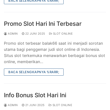
BACA SELENGKAPNYA %RARR;
Promo Slot Hari Ini Terbesar
ADMIN
22 JUNI 2025
SLOT ONLINE
Promo slot terbesar balak66 saat ini menjadi sorotan
utama bagi penggemar judi slot online di Indonesia.
Situs slot terkemuka menawarkan berbagai bonus slot
online, memberikan…
BACA SELENGKAPNYA %RARR;
Info Bonus Slot Hari Ini
ADMIN
21 JUNI 2025
SLOT ONLINE