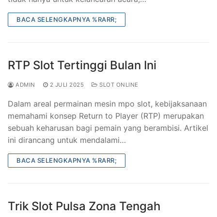
BACA SELENGKAPNYA %RARR;
RTP Slot Tertinggi Bulan Ini
ADMIN
2 JULI 2025
SLOT ONLINE
Dalam areal permainan mesin mpo slot, kebijaksanaan
memahami konsep Return to Player (RTP) merupakan
sebuah keharusan bagi pemain yang berambisi. Artikel
ini dirancang untuk mendalami…
BACA SELENGKAPNYA %RARR;
Trik Slot Pulsa Zona Tengah