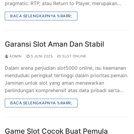
pragmatic. RTP, atau Return to Player, merupakan…
BACA SELENGKAPNYA %RARR;
Garansi Slot Aman Dan Stabil
ADMIN
5 JUNI 2025
SLOT ONLINE
Dalam arena perjudian slot5000 online, isu keamanan
menduduki peringkat tertinggi dalam prioritas pemain.
Jaminan untuk slot yang aman menawarkan
perlindungan komprehensif atas data pribadi serta…
BACA SELENGKAPNYA %RARR;
Game Slot Cocok Buat Pemula