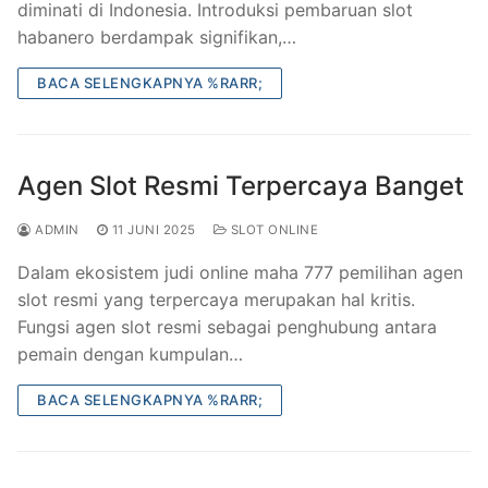
diminati di Indonesia. Introduksi pembaruan slot
habanero berdampak signifikan,…
BACA SELENGKAPNYA %RARR;
Agen Slot Resmi Terpercaya Banget
ADMIN
11 JUNI 2025
SLOT ONLINE
Dalam ekosistem judi online maha 777 pemilihan agen
slot resmi yang terpercaya merupakan hal kritis.
Fungsi agen slot resmi sebagai penghubung antara
pemain dengan kumpulan…
BACA SELENGKAPNYA %RARR;