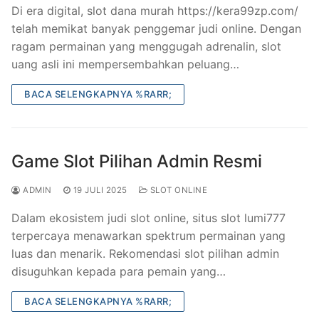
Di era digital, slot dana murah https://kera99zp.com/
telah memikat banyak penggemar judi online. Dengan
ragam permainan yang menggugah adrenalin, slot
uang asli ini mempersembahkan peluang…
BACA SELENGKAPNYA %RARR;
Game Slot Pilihan Admin Resmi
ADMIN
19 JULI 2025
SLOT ONLINE
Dalam ekosistem judi slot online, situs slot lumi777
terpercaya menawarkan spektrum permainan yang
luas dan menarik. Rekomendasi slot pilihan admin
disuguhkan kepada para pemain yang…
BACA SELENGKAPNYA %RARR;