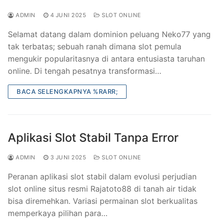
ADMIN
4 JUNI 2025
SLOT ONLINE
Selamat datang dalam dominion peluang Neko77 yang
tak terbatas; sebuah ranah dimana slot pemula
mengukir popularitasnya di antara entusiasta taruhan
online. Di tengah pesatnya transformasi…
BACA SELENGKAPNYA %RARR;
Aplikasi Slot Stabil Tanpa Error
ADMIN
3 JUNI 2025
SLOT ONLINE
Peranan aplikasi slot stabil dalam evolusi perjudian
slot online situs resmi Rajatoto88 di tanah air tidak
bisa diremehkan. Variasi permainan slot berkualitas
memperkaya pilihan para…