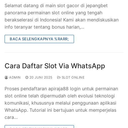
Selamat datang di main slot gacor di jepangbet
panorama permainan slot online yang tengah
berakselerasi di Indonesia! Kami akan mendiskusikan
info teranyar tentang bonus harian,…
BACA SELENGKAPNYA %RARR;
Cara Daftar Slot Via WhatsApp
ADMIN
20 JUNI 2025
SLOT ONLINE
Proses pendaftaran apiraja88 login untuk permainan
slot online telah dipermudah oleh evolusi teknologi
komunikasi, khususnya melalui penggunaan aplikasi
WhatsApp. Tutorial ini bertujuan untuk memperjelas
cara…