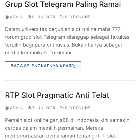
Grup Slot Telegram Paling Ramai
ADMIN
8 JUNI 2025
SLOT ONLINE
Dalam universitas perjudian slot online maha 777
forum grup slot Telegram dianggap sebagai fakultas
terpilih bagi para enthusias. Bukan hanya sebagai
media komunikasi, forum ini…
BACA SELENGKAPNYA %RARR;
RTP Slot Pragmatic Anti Telat
ADMIN
7 JUNI 2025
SLOT ONLINE
Pemain slot online ganja88 di Indonesia kini semakin
cerdas dalam memilih permainan. Mereka
memprioritaskan pemahaman tentang RTP slot