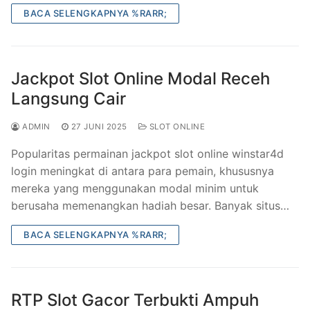
BACA SELENGKAPNYA %RARR;
Jackpot Slot Online Modal Receh
Langsung Cair
ADMIN
27 JUNI 2025
SLOT ONLINE
Popularitas permainan jackpot slot online winstar4d
login meningkat di antara para pemain, khususnya
mereka yang menggunakan modal minim untuk
berusaha memenangkan hadiah besar. Banyak situs…
BACA SELENGKAPNYA %RARR;
RTP Slot Gacor Terbukti Ampuh