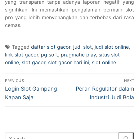
yang transparan tanpa adanya laporan negatif yang
signifikan. Ini memastikan pengalaman bermain slot
pro yang lebih menyenangkan dan terbebas dari rasa
cemas.
Tagged
daftar slot gacor
,
judi slot
,
judi slot online
,
link slot gacor
,
pg soft
,
pragmatic play
,
situs slot
online
,
slot gacor
,
slot gacor hari ini
,
slot online
Navigasi
PREVIOUS
NEXT
pos
Previous
Next
Login Slot Gampang
Peran Regulator dalam
post:
post:
Kapan Saja
Industri Judi Bola
Cari: