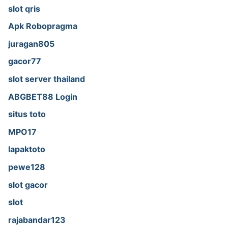
slot qris
Apk Robopragma
juragan805
gacor77
slot server thailand
ABGBET88 Login
situs toto
MPO17
lapaktoto
pewe128
slot gacor
slot
rajabandar123