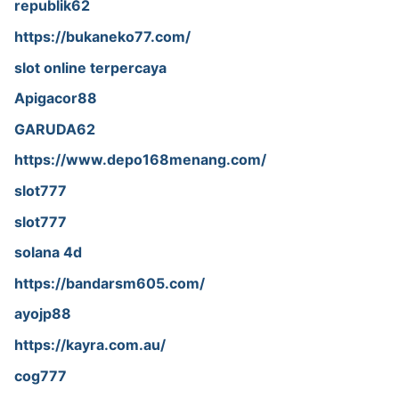
republik62
https://bukaneko77.com/
slot online terpercaya
Apigacor88
GARUDA62
https://www.depo168menang.com/
slot777
slot777
solana 4d
https://bandarsm605.com/
ayojp88
https://kayra.com.au/
cog777