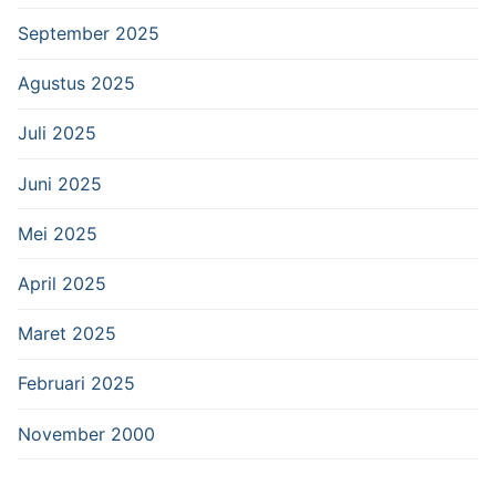
September 2025
Agustus 2025
Juli 2025
Juni 2025
Mei 2025
April 2025
Maret 2025
Februari 2025
November 2000