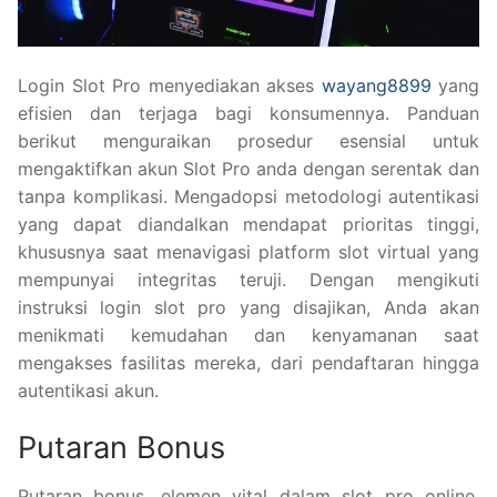
Login Slot Pro menyediakan akses
wayang8899
yang
efisien dan terjaga bagi konsumennya. Panduan
berikut menguraikan prosedur esensial untuk
mengaktifkan akun Slot Pro anda dengan serentak dan
tanpa komplikasi. Mengadopsi metodologi autentikasi
yang dapat diandalkan mendapat prioritas tinggi,
khususnya saat menavigasi platform slot virtual yang
mempunyai integritas teruji. Dengan mengikuti
instruksi login slot pro yang disajikan, Anda akan
menikmati kemudahan dan kenyamanan saat
mengakses fasilitas mereka, dari pendaftaran hingga
autentikasi akun.
Putaran Bonus
Putaran bonus, elemen vital dalam slot pro online,