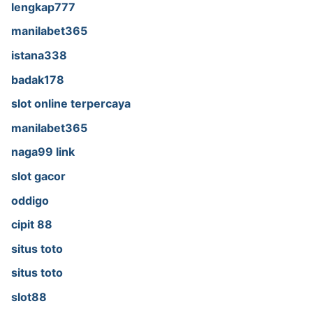
lengkap777
manilabet365
istana338
badak178
slot online terpercaya
manilabet365
naga99 link
slot gacor
oddigo
cipit 88
situs toto
situs toto
slot88