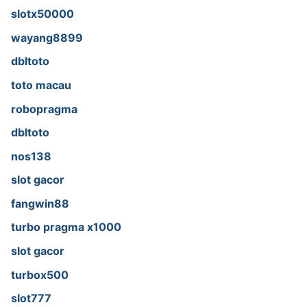
slotx50000
wayang8899
dbltoto
toto macau
robopragma
dbltoto
nos138
slot gacor
fangwin88
turbo pragma x1000
slot gacor
turbox500
slot777