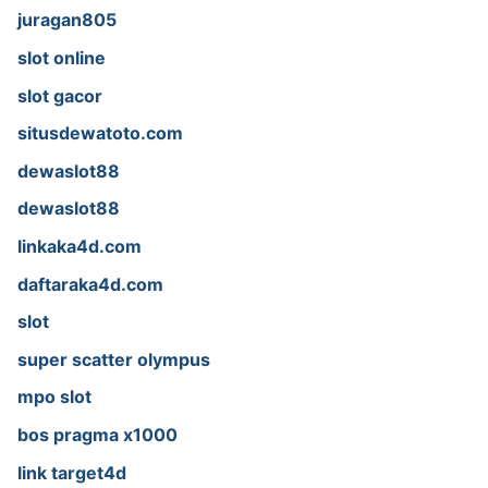
juragan805
slot online
slot gacor
situsdewatoto.com
dewaslot88
dewaslot88
linkaka4d.com
daftaraka4d.com
slot
super scatter olympus
mpo slot
bos pragma x1000
link target4d