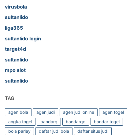
virusbola
sultanlido
liga365
sultanlido login
target4d
sultanlido
mpo slot
sultanlido
TAG
agen bola
agen judi
agen judi online
agen togel
angka togel
bandarq
bandarqq
bandar togel
bola parlay
daftar judi bola
daftar situs judi