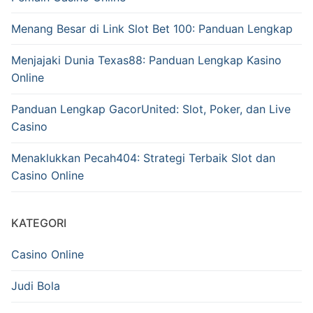
Menang Besar di Link Slot Bet 100: Panduan Lengkap
Menjajaki Dunia Texas88: Panduan Lengkap Kasino
Online
Panduan Lengkap GacorUnited: Slot, Poker, dan Live
Casino
Menaklukkan Pecah404: Strategi Terbaik Slot dan
Casino Online
KATEGORI
Casino Online
Judi Bola