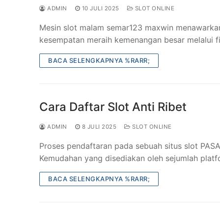
ADMIN
10 JULI 2025
SLOT ONLINE
Mesin slot malam semar123 maxwin menawarkan
kesempatan meraih kemenangan besar melalui fit
BACA SELENGKAPNYA %RARR;
Cara Daftar Slot Anti Ribet
ADMIN
8 JULI 2025
SLOT ONLINE
Proses pendaftaran pada sebuah situs slot PAS
Kemudahan yang disediakan oleh sejumlah platf
BACA SELENGKAPNYA %RARR;