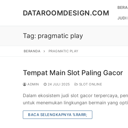
Lompat
BER
ke
DATAROOMDESIGN.COM
konten
JUDI
Tag:
pragmatic play
BERANDA
PRAGMATIC PLAY
Tempat Main Slot Paling Gacor
ADMIN
24 JULI 2025
SLOT ONLINE
Dalam ekosistem judi slot gacor terpercaya, pe
untuk menemukan lingkungan bermain yang optim
BACA SELENGKAPNYA %RARR;