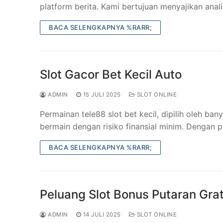
platform berita. Kami bertujuan menyajikan anal
BACA SELENGKAPNYA %RARR;
Slot Gacor Bet Kecil Auto
ADMIN
15 JULI 2025
SLOT ONLINE
Permainan tele88 slot bet kecil, dipilih oleh b
bermain dengan risiko finansial minim. Dengan p
BACA SELENGKAPNYA %RARR;
Peluang Slot Bonus Putaran Grat
ADMIN
14 JULI 2025
SLOT ONLINE