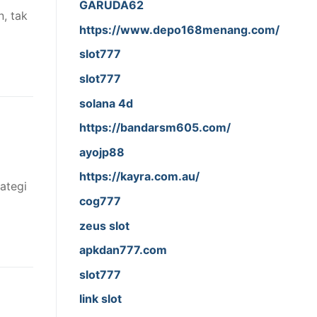
GARUDA62
n, tak
https://www.depo168menang.com/
slot777
slot777
solana 4d
https://bandarsm605.com/
ayojp88
https://kayra.com.au/
ategi
cog777
zeus slot
apkdan777.com
slot777
link slot