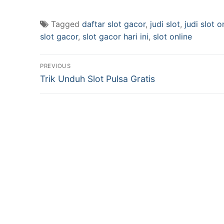
Tagged
daftar slot gacor
,
judi slot
,
judi slot o
slot gacor
,
slot gacor hari ini
,
slot online
Navigasi
PREVIOUS
Previous
pos
Trik Unduh Slot Pulsa Gratis
post: