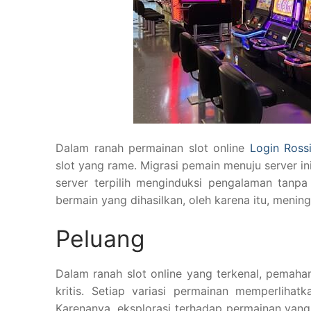
Dalam ranah permainan slot online
Login Rossi
slot yang rame. Migrasi pemain menuju server in
server terpilih menginduksi pengalaman tanp
bermain yang dihasilkan, oleh karena itu, meni
Peluang
Dalam ranah slot online yang terkenal, pema
kritis. Setiap variasi permainan memperliha
Karenanya, eksplorasi terhadap permainan yang 