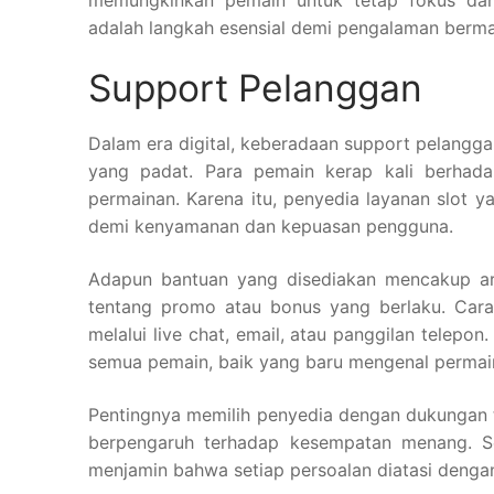
adalah langkah esensial demi pengalaman berm
Support Pelanggan
Dalam era digital, keberadaan support pelanggan
yang padat. Para pemain kerap kali berhada
permainan. Karena itu, penyedia layanan slot y
demi kenyamanan dan kepuasan pengguna.
Adapun bantuan yang disediakan mencakup ara
tentang promo atau bonus yang berlaku. Cara
melalui live chat, email, atau panggilan telepo
semua pemain, baik yang baru mengenal permai
Pentingnya memilih penyedia dengan dukungan 
berpengaruh terhadap kesempatan menang. Se
menjamin bahwa setiap persoalan diatasi denga