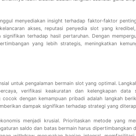
ggul menyediakan insight terhadap faktor-faktor pentin
kelancaran akses, reputasi penyedia slot yang kredibel,
signifikan terhadap hasil pertaruhan. Dengan memperg
 pertimbangan yang lebih strategis, meningkatkan kemun
ensial untuk pengalaman bermain slot yang optimal. Langka
ercaya, verifikasi keakuratan dan kelengkapan data 
ng cocok dengan kemampuan pribadi adalah langkah berik
mberikan dampak signifikan terhadap strategi yang ditera
konomis menjadi krusial. Prioritaskan metode yang me
ngaturan saldo dan batas bermain harus dipertimbangkan 
hapan withdraw merupakan bagian integral, memfasilitasi