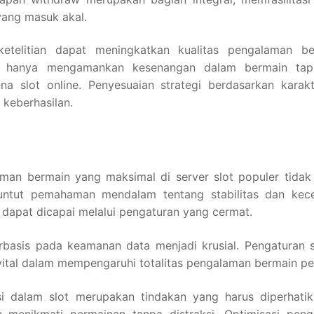
ang masuk akal.
etelitian dapat meningkatkan kualitas pengalaman be
ak hanya mengamankan kesenangan dalam bermain tap
 slot online. Penyesuaian strategi berdasarkan karakte
 keberhasilan.
man bermain yang maksimal di server slot populer tidak
nuntut pemahaman mendalam tentang stabilitas dan kec
dapat dicapai melalui pengaturan yang cermat.
erbasis pada keamanan data menjadi krusial. Pengaturan s
 vital dalam mempengaruhi totalitas pengalaman bermain p
i dalam slot merupakan tindakan yang harus diperhatika
menikmati permainan tanpa distraksi. Optimisasi peng