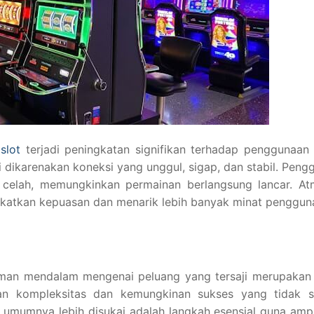
slot
terjadi peningkatan signifikan terhadap penggunaan 
i dikarenakan koneksi yang unggul, sigap, dan stabil. Pen
a celah, memungkinkan permainan berlangsung lancar. At
ngkatkan kepuasan dan menarik lebih banyak minat penggun
haman mendalam mengenai peluang yang tersaji merupakan
tkan kompleksitas dan kemungkinan sukses yang tidak s
umumnya lebih disukai adalah langkah esensial guna ampli