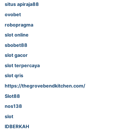
situs apiraja88
ovobet
robopragma
slot online
sbobet88
slot gacor
slot terpercaya
slot qris
https://thegrovebendkitchen.com/
Slot88
nos138
slot
IDBERKAH