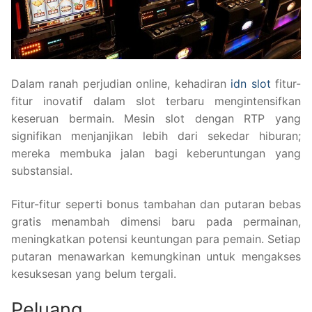
Dalam ranah perjudian online, kehadiran
idn slot
fitur-
fitur inovatif dalam slot terbaru mengintensifkan
keseruan bermain. Mesin slot dengan RTP yang
signifikan menjanjikan lebih dari sekedar hiburan;
mereka membuka jalan bagi keberuntungan yang
substansial.
Fitur-fitur seperti bonus tambahan dan putaran bebas
gratis menambah dimensi baru pada permainan,
meningkatkan potensi keuntungan para pemain. Setiap
putaran menawarkan kemungkinan untuk mengakses
kesuksesan yang belum tergali.
Peluang