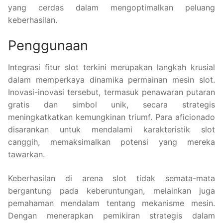
yang cerdas dalam mengoptimalkan peluang
keberhasilan.
Penggunaan
Integrasi fitur slot terkini merupakan langkah krusial
dalam memperkaya dinamika permainan mesin slot.
Inovasi-inovasi tersebut, termasuk penawaran putaran
gratis dan simbol unik, secara strategis
meningkatkatkan kemungkinan triumf. Para aficionado
disarankan untuk mendalami karakteristik slot
canggih, memaksimalkan potensi yang mereka
tawarkan.
Keberhasilan di arena slot tidak semata-mata
bergantung pada keberuntungan, melainkan juga
pemahaman mendalam tentang mekanisme mesin.
Dengan menerapkan pemikiran strategis dalam