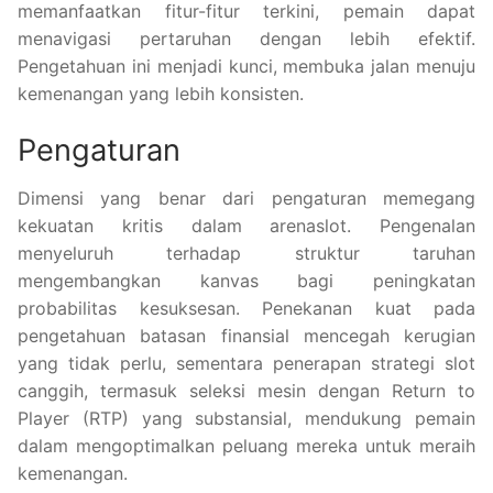
memanfaatkan fitur-fitur terkini, pemain dapat
menavigasi pertaruhan dengan lebih efektif.
Pengetahuan ini menjadi kunci, membuka jalan menuju
kemenangan yang lebih konsisten.
Pengaturan
Dimensi yang benar dari pengaturan memegang
kekuatan kritis dalam arenaslot. Pengenalan
menyeluruh terhadap struktur taruhan
mengembangkan kanvas bagi peningkatan
probabilitas kesuksesan. Penekanan kuat pada
pengetahuan batasan finansial mencegah kerugian
yang tidak perlu, sementara penerapan strategi slot
canggih, termasuk seleksi mesin dengan Return to
Player (RTP) yang substansial, mendukung pemain
dalam mengoptimalkan peluang mereka untuk meraih
kemenangan.