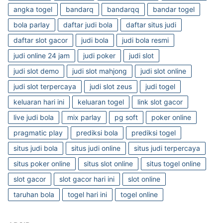
angka togel
bandarq
bandarqq
bandar togel
bola parlay
daftar judi bola
daftar situs judi
daftar slot gacor
judi bola
judi bola resmi
judi online 24 jam
judi poker
judi slot
judi slot demo
judi slot mahjong
judi slot online
judi slot terpercaya
judi slot zeus
judi togel
keluaran hari ini
keluaran togel
link slot gacor
live judi bola
mix parlay
pg soft
poker online
pragmatic play
prediksi bola
prediksi togel
situs judi bola
situs judi online
situs judi terpercaya
situs poker online
situs slot online
situs togel online
slot gacor
slot gacor hari ini
slot online
taruhan bola
togel hari ini
togel online