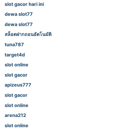
slot gacor hari ini
dewa slot77
dewa slot77
สล็อตฝากถอนอัตโนมัติ
tuna787
target4d
slot online
slot gacor
apizeus777
slot gacor
slot online
arena212
slot online