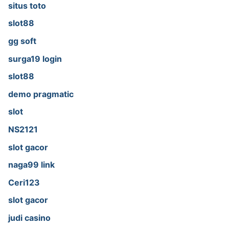
situs toto
slot88
gg soft
surga19 login
slot88
demo pragmatic
slot
NS2121
slot gacor
naga99 link
Ceri123
slot gacor
judi casino