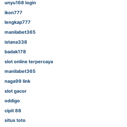
unyu168 login
ikon777
lengkap777
manilabet365
istana338
badak178
slot online terpercaya
manilabet365
naga99 link
slot gacor
oddigo
cipit 88
situs toto