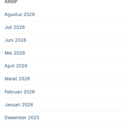
ARSIP
Agustus 2026
Juli 2026
Juni 2026
Mei 2026
April 2026
Maret 2026
Februari 2026
Januari 2026
Desember 2025