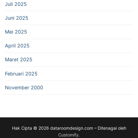
Juli 2025
Juni 2025
Mei 2025
April 2025
Maret 2025
Februari 2025
November 2000
Hak Cipta © 2026 dataroomdesign.com – Ditenagai oleh
Customify
.