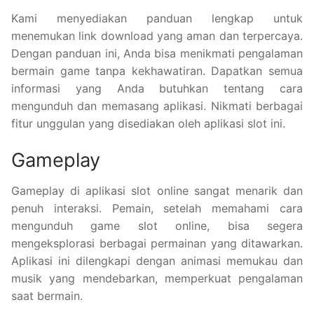
Kami menyediakan panduan lengkap untuk
menemukan link download yang aman dan terpercaya.
Dengan panduan ini, Anda bisa menikmati pengalaman
bermain game tanpa kekhawatiran. Dapatkan semua
informasi yang Anda butuhkan tentang cara
mengunduh dan memasang aplikasi. Nikmati berbagai
fitur unggulan yang disediakan oleh aplikasi slot ini.
Gameplay
Gameplay di aplikasi slot online sangat menarik dan
penuh interaksi. Pemain, setelah memahami cara
mengunduh game slot online, bisa segera
mengeksplorasi berbagai permainan yang ditawarkan.
Aplikasi ini dilengkapi dengan animasi memukau dan
musik yang mendebarkan, memperkuat pengalaman
saat bermain.