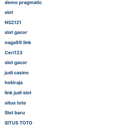
demo pragmatic
slot
NS2121
slot gacor
naga99 link
Ceri123
slot gacor
judi casino
hokiraja
link judi slot
situs toto
Slot baru
SITUS TOTO