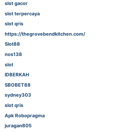
slot gacor
slot terpercaya
slot qris
https://thegrovebendkitchen.com/
Slot88
nos138
slot
IDBERKAH
SBOBET88
sydney303
slot qris
Apk Robopragma
juragan805