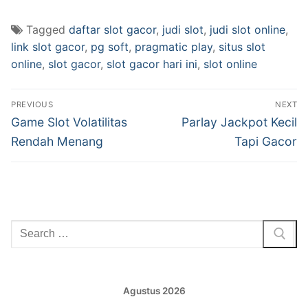
Tagged
daftar slot gacor
,
judi slot
,
judi slot online
,
link slot gacor
,
pg soft
,
pragmatic play
,
situs slot
online
,
slot gacor
,
slot gacor hari ini
,
slot online
Navigasi
PREVIOUS
NEXT
pos
Previous
Next
Game Slot Volatilitas
Parlay Jackpot Kecil
post:
post:
Rendah Menang
Tapi Gacor
Cari:
Agustus 2026