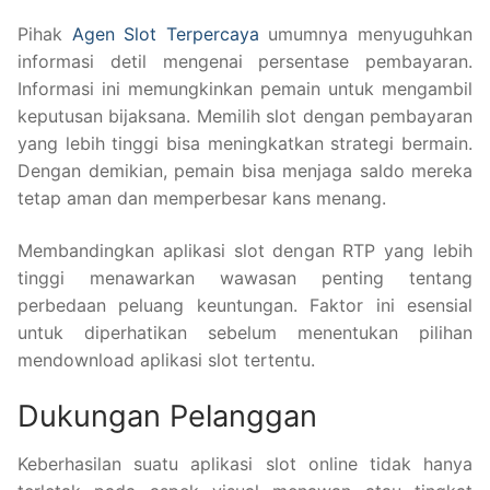
Pihak
Agen Slot Terpercaya
umumnya menyuguhkan
informasi detil mengenai persentase pembayaran.
Informasi ini memungkinkan pemain untuk mengambil
keputusan bijaksana. Memilih slot dengan pembayaran
yang lebih tinggi bisa meningkatkan strategi bermain.
Dengan demikian, pemain bisa menjaga saldo mereka
tetap aman dan memperbesar kans menang.
Membandingkan aplikasi slot dengan RTP yang lebih
tinggi menawarkan wawasan penting tentang
perbedaan peluang keuntungan. Faktor ini esensial
untuk diperhatikan sebelum menentukan pilihan
mendownload aplikasi slot tertentu.
Dukungan Pelanggan
Keberhasilan suatu aplikasi slot online tidak hanya