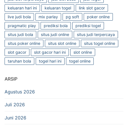
keluaran hari ini
keluaran togel
link slot gacor
live judi bola
mix parlay
pg soft
poker online
pragmatic play
prediksi bola
prediksi togel
situs judi bola
situs judi online
situs judi terpercaya
situs poker online
situs slot online
situs togel online
slot gacor
slot gacor hari ini
slot online
taruhan bola
togel hari ini
togel online
ARSIP
Agustus 2026
Juli 2026
Juni 2026