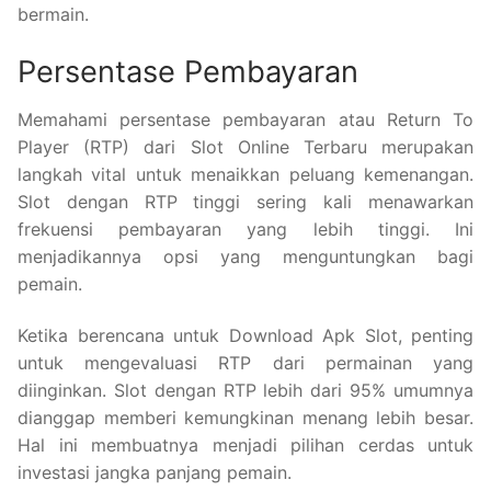
bermain.
Persentase Pembayaran
Memahami persentase pembayaran atau Return To
Player (RTP) dari Slot Online Terbaru merupakan
langkah vital untuk menaikkan peluang kemenangan.
Slot dengan RTP tinggi sering kali menawarkan
frekuensi pembayaran yang lebih tinggi. Ini
menjadikannya opsi yang menguntungkan bagi
pemain.
Ketika berencana untuk Download Apk Slot, penting
untuk mengevaluasi RTP dari permainan yang
diinginkan. Slot dengan RTP lebih dari 95% umumnya
dianggap memberi kemungkinan menang lebih besar.
Hal ini membuatnya menjadi pilihan cerdas untuk
investasi jangka panjang pemain.