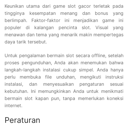
Keunikan utama dari game slot gacor terletak pada
tingginya kesempatan menang dan bonus yang
berlimpah. Faktor-faktor ini menjadikan game ini
populer di kalangan pencinta slot. Visual yang
menawan dan tema yang menarik makin mempertegas
daya tarik tersebut.
Untuk pengalaman bermain slot secara offline, setelah
proses pengunduhan, Anda akan menemukan bahwa
langkah-langkah instalasi cukup simpel. Anda hanya
perlu membuka file unduhan, mengikuti instruksi
instalasi, dan menyesuaikan pengaturan sesuai
kebutuhan. Ini memungkinkan Anda untuk menikmati
bermain slot kapan pun, tanpa memerlukan koneksi
internet.
Peraturan