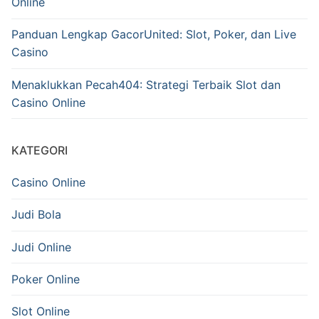
Online
Panduan Lengkap GacorUnited: Slot, Poker, dan Live
Casino
Menaklukkan Pecah404: Strategi Terbaik Slot dan
Casino Online
KATEGORI
Casino Online
Judi Bola
Judi Online
Poker Online
Slot Online