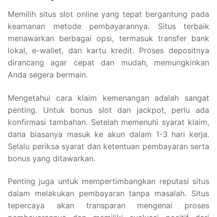
Memilih situs slot online yang tepat bergantung pada
keamanan metode pembayarannya. Situs terbaik
menawarkan berbagai opsi, termasuk transfer bank
lokal, e-wallet, dan kartu kredit. Proses depositnya
dirancang agar cepat dan mudah, memungkinkan
Anda segera bermain.
Mengetahui cara klaim kemenangan adalah sangat
penting. Untuk bonus slot dan jackpot, perlu ada
konfirmasi tambahan. Setelah memenuhi syarat klaim,
dana biasanya masuk ke akun dalam 1-3 hari kerja.
Selalu periksa syarat dan ketentuan pembayaran serta
bonus yang ditawarkan.
Penting juga untuk mempertimbangkan reputasi situs
dalam melakukan pembayaran tanpa masalah. Situs
tepercaya akan transparan mengenai proses