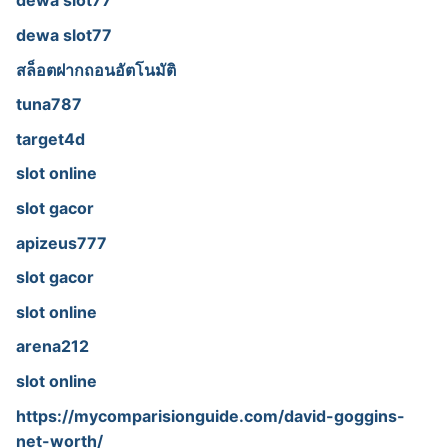
dewa slot77
dewa slot77
สล็อตฝากถอนอัตโนมัติ
tuna787
target4d
slot online
slot gacor
apizeus777
slot gacor
slot online
arena212
slot online
https://mycomparisionguide.com/david-goggins-
net-worth/