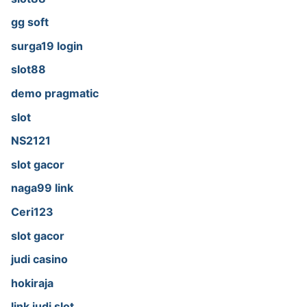
gg soft
surga19 login
slot88
demo pragmatic
slot
NS2121
slot gacor
naga99 link
Ceri123
slot gacor
judi casino
hokiraja
link judi slot