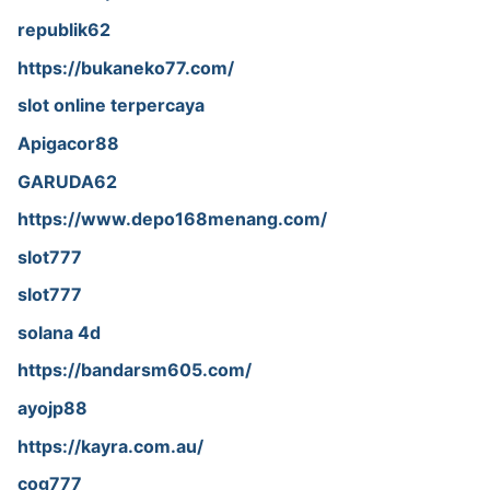
republik62
https://bukaneko77.com/
slot online terpercaya
Apigacor88
GARUDA62
https://www.depo168menang.com/
slot777
slot777
solana 4d
https://bandarsm605.com/
ayojp88
https://kayra.com.au/
cog777