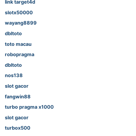
link target4d
slotx50000
wayang8899
dbltoto
toto macau
robopragma
dbltoto
nos138
slot gacor
fangwin88
turbo pragma x1000
slot gacor
turbox500