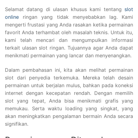
Selamat datang di ulasan khusus kami tentang
slot
online
ringan yang tidak menyebabkan lag. Kami
mengerti frustasi yang Anda rasakan ketika permainan
favorit Anda terhambat oleh masalah teknis. Untuk itu,
kami telah mencari dan mengumpulkan informasi
terkait ulasan slot ringan. Tujuannya agar Anda dapat
menikmati permainan yang lancar dan menyenangkan.
Dalam pembahasan ini, kita akan melihat permainan
slot dari penyedia terkemuka. Mereka telah desain
permainan untuk berjalan mulus, bahkan pada koneksi
internet dengan kecepatan rendah. Dengan memilih
slot yang tepat, Anda bisa menikmati grafis yang
memukau. Serta waktu loading yang singkat, yang
akan meningkatkan pengalaman bermain Anda secara
signifikan.