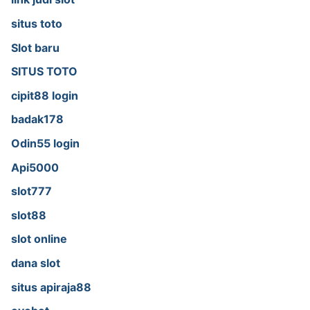
situs toto
Slot baru
SITUS TOTO
cipit88 login
badak178
Odin55 login
Api5000
slot777
slot88
slot online
dana slot
situs apiraja88