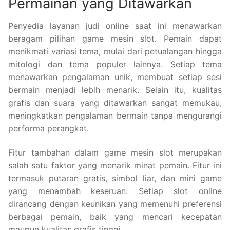
Permainan yang Ditawarkan
Penyedia layanan judi online saat ini menawarkan
beragam pilihan game mesin slot. Pemain dapat
menikmati variasi tema, mulai dari petualangan hingga
mitologi dan tema populer lainnya. Setiap tema
menawarkan pengalaman unik, membuat setiap sesi
bermain menjadi lebih menarik. Selain itu, kualitas
grafis dan suara yang ditawarkan sangat memukau,
meningkatkan pengalaman bermain tanpa mengurangi
performa perangkat.
Fitur tambahan dalam game mesin slot merupakan
salah satu faktor yang menarik minat pemain. Fitur ini
termasuk putaran gratis, simbol liar, dan mini game
yang menambah keseruan. Setiap slot online
dirancang dengan keunikan yang memenuhi preferensi
berbagai pemain, baik yang mencari kecepatan
maupun kualitas grafis tinggi.