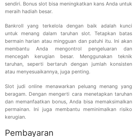
sendiri. Bonus slot bisa meningkatkan kans Anda untuk
meraih hadiah besar.
Bankroll yang terkelola dengan baik adalah kunci
untuk menang dalam taruhan slot. Tetapkan batas
bermain harian atau mingguan dan patuhi itu. Ini akan
membantu Anda mengontrol pengeluaran dan
mencegah kerugian besar. Menggunakan teknik
taruhan, seperti bertaruh dengan jumlah konsisten
atau menyesuaikannya, juga penting.
Slot judi online menawarkan peluang menang yang
beragam. Dengan mengerti cara menetapkan taruhan
dan memanfaatkan bonus, Anda bisa memaksimalkan
permainan. Ini juga membantu meminimalkan risiko
kerugian.
Pembayaran