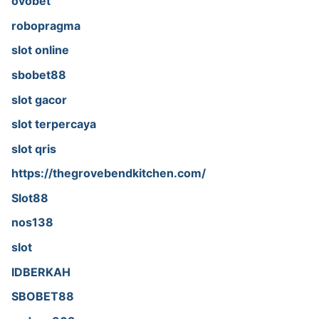
ovobet
robopragma
slot online
sbobet88
slot gacor
slot terpercaya
slot qris
https://thegrovebendkitchen.com/
Slot88
nos138
slot
IDBERKAH
SBOBET88