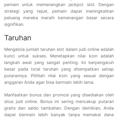
pemain untuk memenangkan jackpot slot. Dengan
strategi yang tepat, pemain dapat meningkatkan
peluang mereka meraih kemenangan besar secara
signifikan.
Taruhan
Mengelola jumlah taruhan slot dalam judi online adalah
kunci untuk sukses. Menetapkan nilai koin adalah
langkah awal yang sangat penting. Ini berpengaruh
besar pada total taruhan yang ditempatkan setiap
putarannya. Pilihlah nilai koin yang sesuai dengan
anggaran Anda agar bisa bermain lebih lama.
Manfaatkan bonus dan promosi yang disediakan oleh
situs judi online. Bonus ini sering mencakup putaran
gratis dan saldo tambahan. Dengan demikian, Anda
dapat bermain lebih banyak tanpa memakai dana