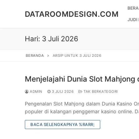
Lompat
BER
ke
DATAROOMDESIGN.COM
konten
JUDI
Hari:
3 Juli 2026
BERANDA
ARSIP UNTUK 3 JULI 2026
Menjelajahi Dunia Slot Mahjong 
ADMIN
3 JULI 2026
TAK BERKATEGORI
Pengenalan Slot Mahjong dalam Dunia Kasino On
populer di kalangan penggemar kasino online. 
BACA SELENGKAPNYA %RARR;