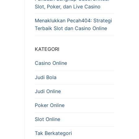
Slot, Poker, dan Live Casino
Menaklukkan Pecah404: Strategi
Terbaik Slot dan Casino Online
KATEGORI
Casino Online
Judi Bola
Judi Online
Poker Online
Slot Online
Tak Berkategori