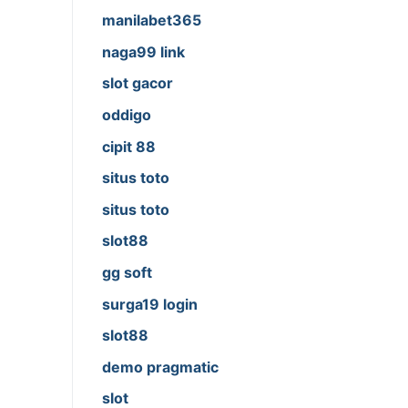
manilabet365
naga99 link
slot gacor
oddigo
cipit 88
situs toto
situs toto
slot88
gg soft
surga19 login
slot88
demo pragmatic
slot