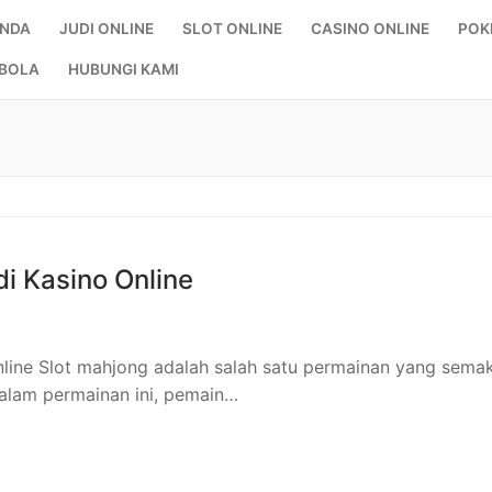
ANDA
JUDI ONLINE
SLOT ONLINE
CASINO ONLINE
POK
 BOLA
HUBUNGI KAMI
di Kasino Online
line Slot mahjong adalah salah satu permainan yang semak
Dalam permainan ini, pemain…