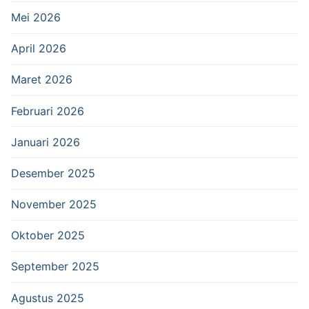
Mei 2026
April 2026
Maret 2026
Februari 2026
Januari 2026
Desember 2025
November 2025
Oktober 2025
September 2025
Agustus 2025