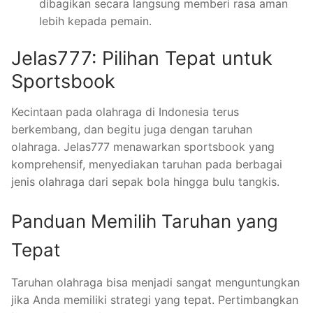
dibagikan secara langsung memberi rasa aman
lebih kepada pemain.
Jelas777: Pilihan Tepat untuk
Sportsbook
Kecintaan pada olahraga di Indonesia terus
berkembang, dan begitu juga dengan taruhan
olahraga. Jelas777 menawarkan sportsbook yang
komprehensif, menyediakan taruhan pada berbagai
jenis olahraga dari sepak bola hingga bulu tangkis.
Panduan Memilih Taruhan yang
Tepat
Taruhan olahraga bisa menjadi sangat menguntungkan
jika Anda memiliki strategi yang tepat. Pertimbangkan