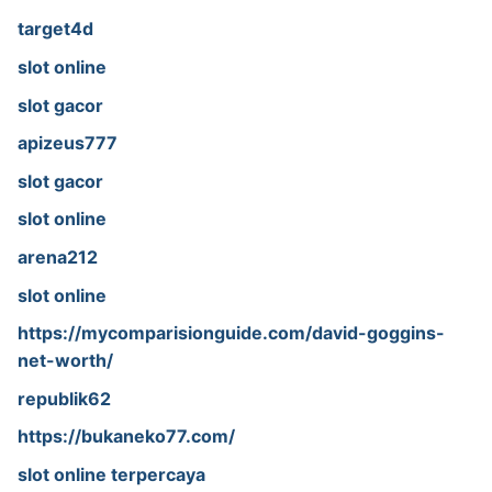
target4d
slot online
slot gacor
apizeus777
slot gacor
slot online
arena212
slot online
https://mycomparisionguide.com/david-goggins-
net-worth/
republik62
https://bukaneko77.com/
slot online terpercaya