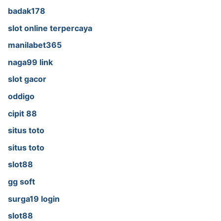
badak178
slot online terpercaya
manilabet365
naga99 link
slot gacor
oddigo
cipit 88
situs toto
situs toto
slot88
gg soft
surga19 login
slot88