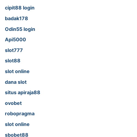
cipit88 login
badak178
Odin55 login
Api5000
slot777
slot88
slot online
dana slot
situs apiraja88
ovobet
robopragma
slot online
sbobet88