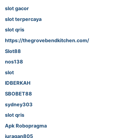
slot gacor
slot terpercaya
slot qris
https://thegrovebendkitchen.com/
Slot88
nos138
slot
IDBERKAH
SBOBET88
sydney303
slot qris
Apk Robopragma
juragan805