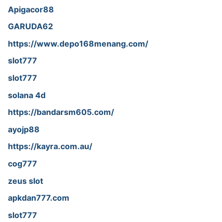
Apigacor88
GARUDA62
https://www.depo168menang.com/
slot777
slot777
solana 4d
https://bandarsm605.com/
ayojp88
https://kayra.com.au/
cog777
zeus slot
apkdan777.com
slot777