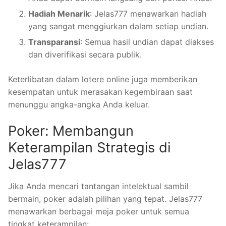
Hadiah Menarik
: Jelas777 menawarkan hadiah
yang sangat menggiurkan dalam setiap undian.
Transparansi
: Semua hasil undian dapat diakses
dan diverifikasi secara publik.
Keterlibatan dalam lotere online juga memberikan
kesempatan untuk merasakan kegembiraan saat
menunggu angka-angka Anda keluar.
Poker: Membangun
Keterampilan Strategis di
Jelas777
Jika Anda mencari tantangan intelektual sambil
bermain, poker adalah pilihan yang tepat. Jelas777
menawarkan berbagai meja poker untuk semua
tingkat keterampilan: