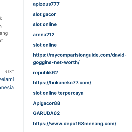
apizeus777
slot gacor
k
slot online
si
yang
arena212
at
slot online
https://mycomparisionguide.com/david-
goggins-net-worth/
republik62
NEXT
yelami
https://bukaneko77.com/
onesia
slot online terpercaya
Apigacor88
GARUDA62
https://www.depo168menang.com/