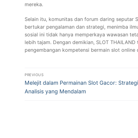
mereka.
Selain itu, komunitas dan forum daring seputa
bertukar pengalaman dan strategi, menimba ilmu
sosial ini tidak hanya memperkaya wawasan tet
lebih tajam. Dengan demikian, SLOT THAILAND ti
pengembangan kompetensi bermain slot online d
Navigasi
PREVIOUS
Previous
pos
Melejit dalam Permainan Slot Gacor: Strateg
post:
Analisis yang Mendalam