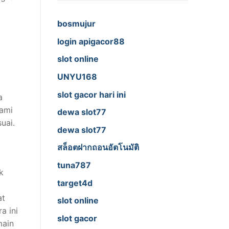
bosmujur
login apigacor88
slot online
UNYU168
slot gacor hari ini
a
hami
dewa slot77
uai.
dewa slot77
สล็อตฝากถอนอัตโนมัติ
tuna787
k
target4d
at
slot online
a ini
slot gacor
main