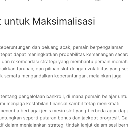
t untuk Maksimalisasi
 keberuntungan dan peluang acak, pemain berpengalaman
 tepat dapat meningkatkan probabilitas kemenangan secar
an dan rekomendasi strategi yang membantu pemain mema
kkan taruhan, dan pilihan slot dengan volatilitas yang ses
dak semata mengandalkan keberuntungan, melainkan juga
tentang pengelolaan bankroll, di mana pemain belajar untu
 menjaga kestabilan finansial sambil tetap menikmati
 mencoba berbagai jenis mesin slot yang berbeda agar dap
untungkan seperti putaran bonus dan jackpot progresif. Car
f dalam menjalankan strategi tindak lanjut dalam sesi ber