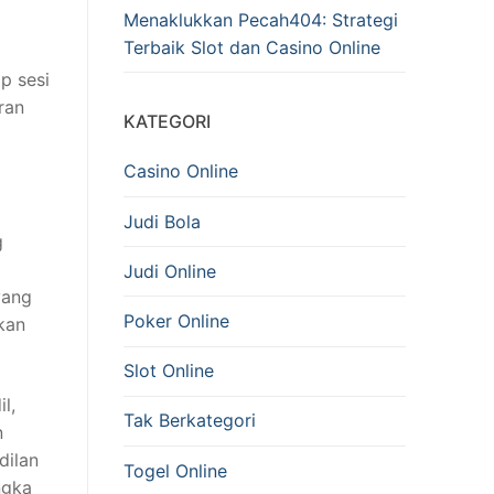
Menaklukkan Pecah404: Strategi
Terbaik Slot dan Casino Online
p sesi
ran
KATEGORI
Casino Online
Judi Bola
g
Judi Online
yang
Poker Online
kan
Slot Online
l,
Tak Berkategori
n
dilan
Togel Online
ngka