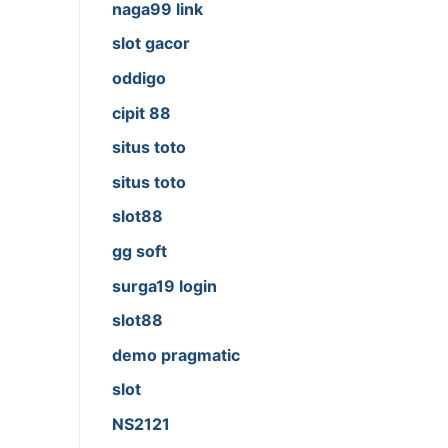
naga99 link
slot gacor
oddigo
cipit 88
situs toto
situs toto
slot88
gg soft
surga19 login
slot88
demo pragmatic
slot
NS2121