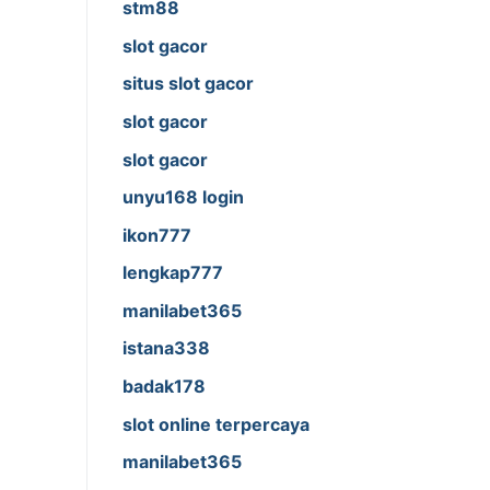
stm88
slot gacor
situs slot gacor
slot gacor
slot gacor
unyu168 login
ikon777
lengkap777
manilabet365
istana338
badak178
slot online terpercaya
manilabet365