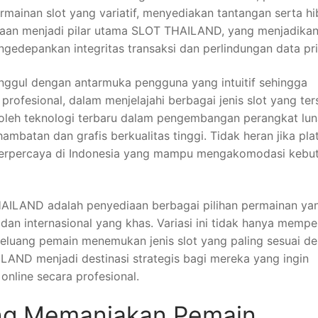
ainan slot yang variatif, menyediakan tantangan serta hi
ayaan menjadi pilar utama SLOT THAILAND, yang menjadika
gedepankan integritas transaksi dan perlindungan data pri
ggul dengan antarmuka pengguna yang intuitif sehingga
ofesional, dalam menjelajahi berbagai jenis slot yang ter
oleh teknologi terbaru dalam pengembangan perangkat lu
ambatan dan grafis berkualitas tinggi. Tidak heran jika pla
ne terpercaya di Indonesia yang mampu mengakomodasi kebu
HAILAND adalah penyediaan berbagai pilihan permainan ya
dan internasional yang khas. Variasi ini tidak hanya memp
eluang pemain menemukan jenis slot yang paling sesuai d
LAND menjadi destinasi strategis bagi mereka yang ingin
nline secara profesional.
ng Memanjakan Pemain