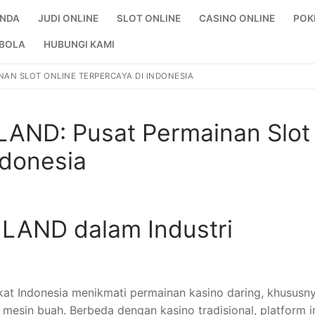
ANDA
JUDI ONLINE
SLOT ONLINE
CASINO ONLINE
POK
 BOLA
HUBUNGI KAMI
NAN SLOT ONLINE TERPERCAYA DI INDONESIA
LAND: Pusat Permainan Slot
ndonesia
LAND dalam Industri
at Indonesia menikmati permainan kasino daring, khususn
 mesin buah. Berbeda dengan kasino tradisional, platform i