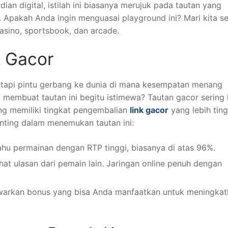
dian digital, istilah ini biasanya merujuk pada tautan yang
Apakah Anda ingin menguasai playground ini? Mari kita se
 casino, sportsbook, dan arcade.
k Gacor
etapi pintu gerbang ke dunia di mana kesempatan menang
 membuat tautan ini begitu istimewa? Tautan gacor sering 
ng memiliki tingkat pengembalian
link gacor
yang lebih ting
enting dalam menemukan tautan ini:
tahu permainan dengan RTP tinggi, biasanya di atas 96%.
hat ulasan dari pemain lain. Jaringan online penuh dengan
warkan bonus yang bisa Anda manfaatkan untuk meningkat