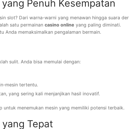
it yang Penuh Kesempatan
sin slot? Dari warna-warni yang menawan hingga suara der
salah satu permainan
casino online
yang paling diminati.
ntu Anda memaksimalkan pengalaman bermain.
klah sulit. Anda bisa memulai dengan:
n-mesin tertentu.
 yang sering kali menjanjikan hasil inovatif.
ap untuk menemukan mesin yang memiliki potensi terbaik.
 yang Tepat