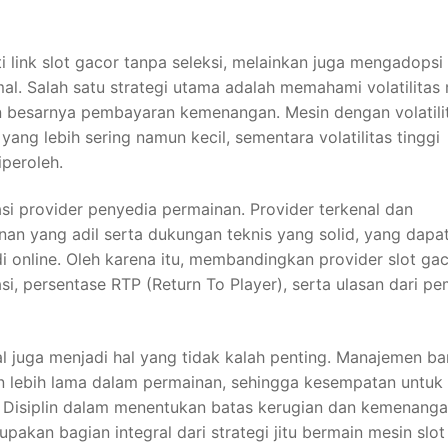
 link slot gacor tanpa seleksi, melainkan juga mengadopsi
mal. Salah satu strategi utama adalah memahami volatilitas
an besarnya pembayaran kemenangan. Mesin dengan volatili
g lebih sering namun kecil, sementara volatilitas tinggi
peroleh.
uasi provider penyedia permainan. Provider terkenal dan
an yang adil serta dukungan teknis yang solid, yang dapa
online. Oleh karena itu, membandingkan provider slot ga
i, persentase RTP (Return To Player), serta ulasan dari pe
 juga menjadi hal yang tidak kalah penting. Manajemen ba
 lebih lama dalam permainan, sehingga kesempatan untuk
. Disiplin dalam menentukan batas kerugian dan kemenang
pakan bagian integral dari strategi jitu bermain mesin slot