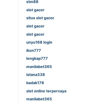
stm88
slot gacor
situs slot gacor
slot gacor
slot gacor
unyu168 login
ikon777
lengkap777
manilabet365
istana338
badak178
slot online terpercaya
manilabet365