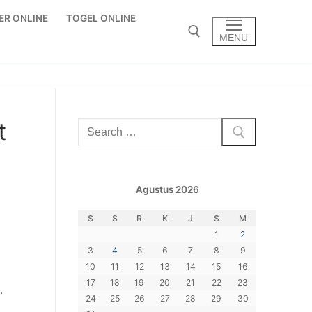
ER ONLINE
TOGEL ONLINE
MENU
Cari:
t
Cari:
Agustus 2026
n
S
S
R
K
J
S
M
1
2
3
4
5
6
7
8
9
10
11
12
13
14
15
16
17
18
19
20
21
22
23
.
24
25
26
27
28
29
30