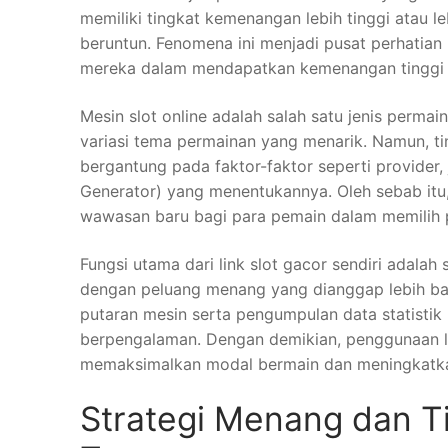
memiliki tingkat kemenangan lebih tinggi ata
beruntun. Fenomena ini menjadi pusat perhatian
mereka dalam mendapatkan kemenangan tinggi d
Mesin slot online adalah salah satu jenis perm
variasi tema permainan yang menarik. Namun, ti
bergantung pada faktor-faktor seperti provider
Generator) yang menentukannya. Oleh sebab it
wawasan baru bagi para pemain dalam memilih 
Fungsi utama dari link slot gacor sendiri adal
dengan peluang menang yang dianggap lebih baik
putaran mesin serta pengumpulan data statistik
berpengalaman. Dengan demikian, penggunaan l
memaksimalkan modal bermain dan meningkatkan 
Strategi Menang dan Ti