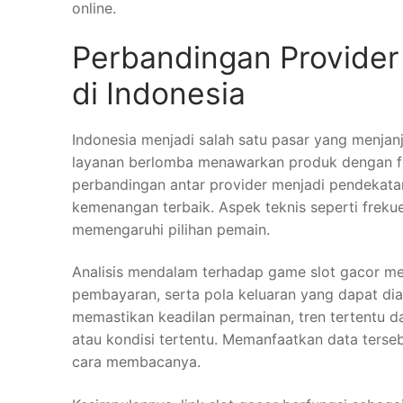
online.
Perbandingan Provider
di Indonesia
Indonesia menjadi salah satu pasar yang menjanj
layanan berlomba menawarkan produk dengan fitur
perbandingan antar provider menjadi pendekat
kemenangan terbaik. Aspek teknis seperti freku
memengaruhi pilihan pemain.
Analisis mendalam terhadap game slot gacor 
pembayaran, serta pola keluaran yang dapat dia
memastikan keadilan permainan, tren tertentu 
atau kondisi tertentu. Memanfaatkan data ters
cara membacanya.