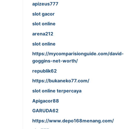
apizeus777
slot gacor
slot online
arena212
slot online
https://mycomparisionguide.com/david-
goggins-net-worth/
republik62
https://bukaneko77.com/
slot online terpercaya
Apigacor88
GARUDA62
https://www.depo168menang.com/