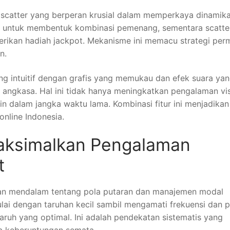
an scatter yang berperan krusial dalam memperkaya dinamik
in untuk membentuk kombinasi pemenang, sementara scatte
erikan hadiah jackpot. Mekanisme ini memacu strategi per
n.
ang intuitif dengan grafis yang memukau dan efek suara ya
 angkasa. Hal ini tidak hanya meningkatkan pengalaman vi
 dalam jangka waktu lama. Kombinasi fitur ini menjadikan
nline Indonesia.
maksimalkan Pengalaman
t
 mendalam tentang pola putaran dan manajemen modal
ai dengan taruhan kecil sambil mengamati frekuensi dan p
aruh yang optimal. Ini adalah pendekatan sistematis yang
a keberuntungan semata.