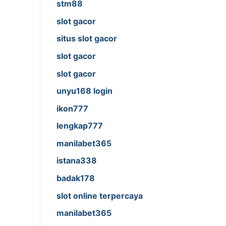
stm88
slot gacor
situs slot gacor
slot gacor
slot gacor
unyu168 login
ikon777
lengkap777
manilabet365
istana338
badak178
slot online terpercaya
manilabet365