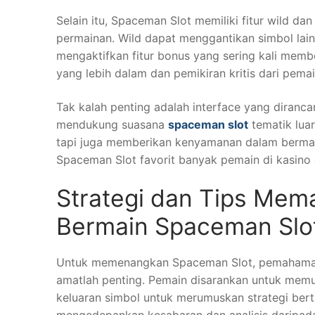
Selain itu, Spaceman Slot memiliki fitur wild d
permainan. Wild dapat menggantikan simbol la
mengaktifkan fitur bonus yang sering kali memb
yang lebih dalam dan pemikiran kritis dari pemai
Tak kalah penting adalah interface yang diranc
mendukung suasana
spaceman slot
tematik luar
tapi juga memberikan kenyamanan dalam bermain
Spaceman Slot favorit banyak pemain di kasino o
Strategi dan Tips Me
Bermain Spaceman Slo
Untuk memenangkan Spaceman Slot, pemahaman
amatlah penting. Pemain disarankan untuk memul
keluaran simbol untuk merumuskan strategi bert
mengedepankan kesabaran dan analisis daripad