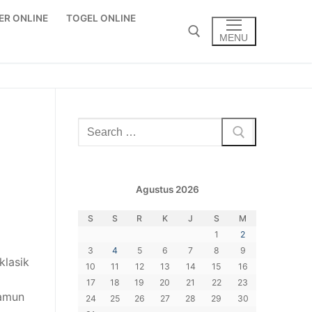
ER ONLINE
TOGEL ONLINE
MENU
Cari:
Cari:
Agustus 2026
S
S
R
K
J
S
M
1
2
3
4
5
6
7
8
9
klasik
10
11
12
13
14
15
16
17
18
19
20
21
22
23
namun
24
25
26
27
28
29
30