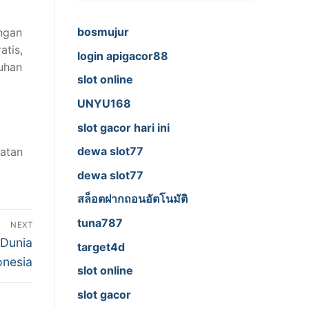
bosmujur
ngan
atis,
login apigacor88
uhan
slot online
UNYU168
m
slot gacor hari ini
dewa slot77
atan
dewa slot77
สล็อตฝากถอนอัตโนมัติ
tuna787
NEXT
Dunia
target4d
onesia
slot online
slot gacor