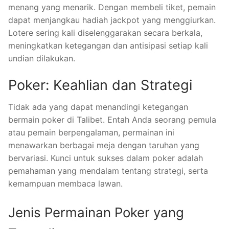
menang yang menarik. Dengan membeli tiket, pemain
dapat menjangkau hadiah jackpot yang menggiurkan.
Lotere sering kali diselenggarakan secara berkala,
meningkatkan ketegangan dan antisipasi setiap kali
undian dilakukan.
Poker: Keahlian dan Strategi
Tidak ada yang dapat menandingi ketegangan
bermain poker di Talibet. Entah Anda seorang pemula
atau pemain berpengalaman, permainan ini
menawarkan berbagai meja dengan taruhan yang
bervariasi. Kunci untuk sukses dalam poker adalah
pemahaman yang mendalam tentang strategi, serta
kemampuan membaca lawan.
Jenis Permainan Poker yang