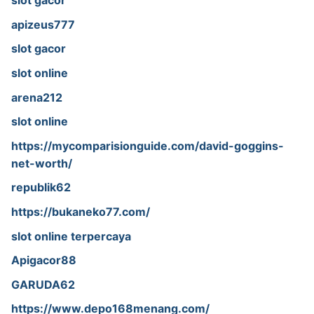
slot gacor
apizeus777
slot gacor
slot online
arena212
slot online
https://mycomparisionguide.com/david-goggins-
net-worth/
republik62
https://bukaneko77.com/
slot online terpercaya
Apigacor88
GARUDA62
https://www.depo168menang.com/