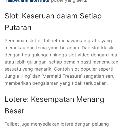
Slot: Keseruan dalam Setiap
Putaran
Permainan slot di Talibet menawarkan grafik yang
memukau dan tema yang beragam. Dari slot klasik
dengan tiga gulungan hingga slot video dengan lima
atau lebih gulungan, setiap pemain pasti menemukan
sesuatu yang menarik. Contoh slot populer seperti
‘Jungle King’ dan ‘Mermaid Treasure’ sangatlah seru,
memberikan pengalaman yang tidak terlupakan.
Lotere: Kesempatan Menang
Besar
Talibet juga menyediakan lotere dengan peluang