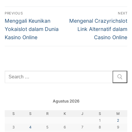
Navigasi
PREVIOUS
NEXT
pos
Previous
Next
Menggali Keunikan
Mengenal Crazyrichslot
post:
post:
Yokaislot dalam Dunia
Link Alternatif dalam
Kasino Online
Casino Online
Cari:
Agustus 2026
S
S
R
K
J
S
M
1
2
3
4
5
6
7
8
9