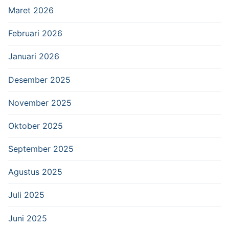
Maret 2026
Februari 2026
Januari 2026
Desember 2025
November 2025
Oktober 2025
September 2025
Agustus 2025
Juli 2025
Juni 2025