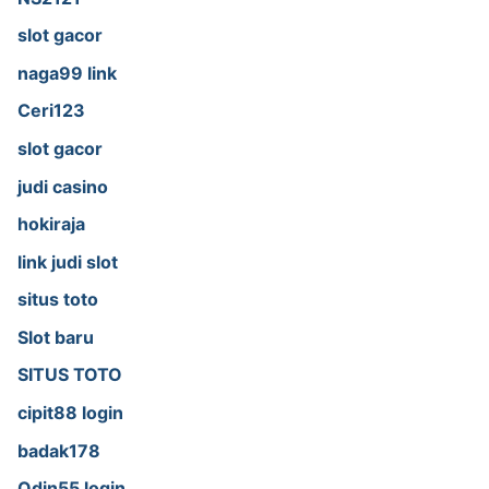
slot gacor
naga99 link
Ceri123
slot gacor
judi casino
hokiraja
link judi slot
situs toto
Slot baru
SITUS TOTO
cipit88 login
badak178
Odin55 login