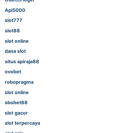
Api5000
slot777
slot88
slot online
dana slot
situs apiraja88
ovobet
robopragma
slot online
sbobet88
slot gacor
slot terpercaya