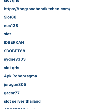
slot qris
https://thegrovebendkitchen.com/
Slot88
nos138
slot
IDBERKAH
SBOBET88
sydney303
slot qris
Apk Robopragma
juragan805
gacor77
slot server thailand