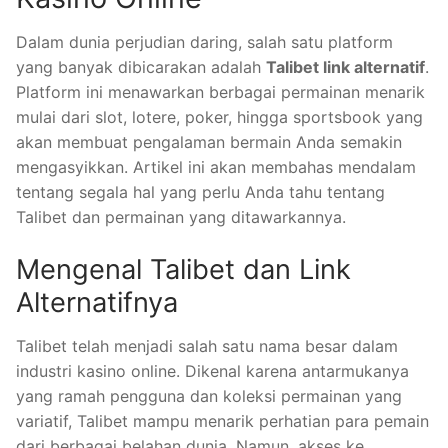
Dalam dunia perjudian daring, salah satu platform
yang banyak dibicarakan adalah
Talibet link alternatif
.
Platform ini menawarkan berbagai permainan menarik
mulai dari slot, lotere, poker, hingga sportsbook yang
akan membuat pengalaman bermain Anda semakin
mengasyikkan. Artikel ini akan membahas mendalam
tentang segala hal yang perlu Anda tahu tentang
Talibet dan permainan yang ditawarkannya.
Mengenal Talibet dan Link
Alternatifnya
Talibet telah menjadi salah satu nama besar dalam
industri kasino online. Dikenal karena antarmukanya
yang ramah pengguna dan koleksi permainan yang
variatif, Talibet mampu menarik perhatian para pemain
dari berbagai belahan dunia. Namun, akses ke