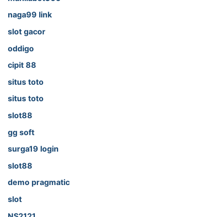
naga99 link
slot gacor
oddigo
cipit 88
situs toto
situs toto
slot88
gg soft
surga19 login
slot88
demo pragmatic
slot
NS2121