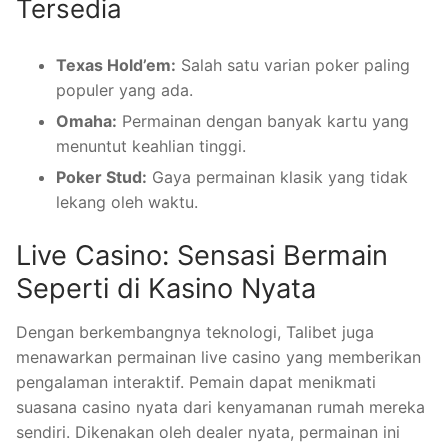
Tersedia
Texas Hold’em:
Salah satu varian poker paling
populer yang ada.
Omaha:
Permainan dengan banyak kartu yang
menuntut keahlian tinggi.
Poker Stud:
Gaya permainan klasik yang tidak
lekang oleh waktu.
Live Casino: Sensasi Bermain
Seperti di Kasino Nyata
Dengan berkembangnya teknologi, Talibet juga
menawarkan permainan live casino yang memberikan
pengalaman interaktif. Pemain dapat menikmati
suasana casino nyata dari kenyamanan rumah mereka
sendiri. Dikenakan oleh dealer nyata, permainan ini