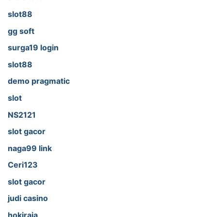
slot88
gg soft
surga19 login
slot88
demo pragmatic
slot
NS2121
slot gacor
naga99 link
Ceri123
slot gacor
judi casino
hokiraja