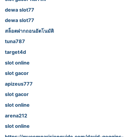
dewa slot77
dewa slot77
สล็อตฝากถอนอัตโนมัติ
tuna787
target4d
slot online
slot gacor
apizeus777
slot gacor
slot online
arena212
slot online
https://mycomparisionguide.com/david-goggins-