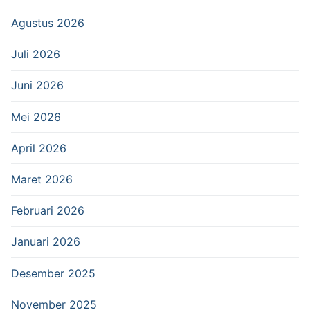
Agustus 2026
Juli 2026
Juni 2026
Mei 2026
April 2026
Maret 2026
Februari 2026
Januari 2026
Desember 2025
November 2025