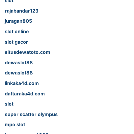
slot
rajabandar123
juragan805
slot online
slot gacor
situsdewatoto.com
dewaslot88
dewaslot88
linkaka4d.com
daftaraka4d.com
slot
super scatter olympus
mpo slot