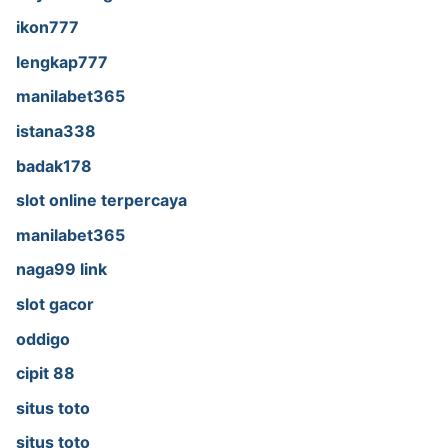
ikon777
lengkap777
manilabet365
istana338
badak178
slot online terpercaya
manilabet365
naga99 link
slot gacor
oddigo
cipit 88
situs toto
situs toto