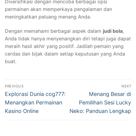
Diversifikasi dengan mencoba berbagai opsi
permainan akan memperkaya pengalaman dan
meningkatkan peluang menang Anda.
Dengan memahami berbagai aspek dalam
judi bola
,
Anda tidak hanya menyenangkan diri tetapi juga dapat
meraih hasil akhir yang positif. Jadilah pemain yang
cerdas dan bijak dalam setiap keputusan yang Anda
buat.
Navigasi
PREVIOUS
NEXT
pos
Previous
Next
Explorasi Dunia cog777:
Menang Besar di
post:
post:
Menangkan Permainan
Pemilihan Sesi Lucky
Kasino Online
Neko: Panduan Lengkap