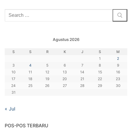
Cari:
Agustus 2026
S
S
R
K
J
S
M
1
2
3
4
5
6
7
8
9
10
11
12
13
14
15
16
17
18
19
20
21
22
23
24
25
26
27
28
29
30
31
« Jul
POS-POS TERBARU