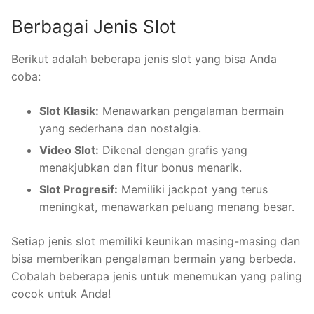
Berbagai Jenis Slot
Berikut adalah beberapa jenis slot yang bisa Anda
coba:
Slot Klasik:
Menawarkan pengalaman bermain
yang sederhana dan nostalgia.
Video Slot:
Dikenal dengan grafis yang
menakjubkan dan fitur bonus menarik.
Slot Progresif:
Memiliki jackpot yang terus
meningkat, menawarkan peluang menang besar.
Setiap jenis slot memiliki keunikan masing-masing dan
bisa memberikan pengalaman bermain yang berbeda.
Cobalah beberapa jenis untuk menemukan yang paling
cocok untuk Anda!