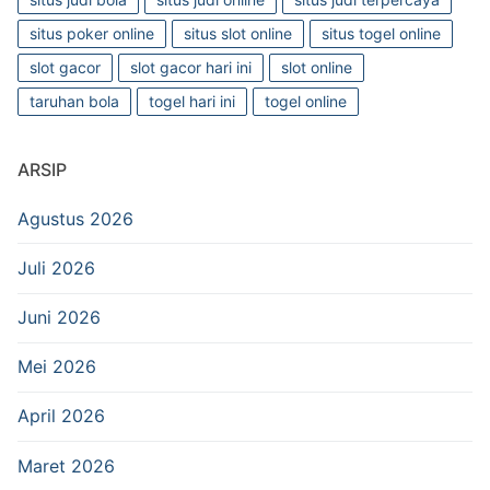
situs poker online
situs slot online
situs togel online
slot gacor
slot gacor hari ini
slot online
taruhan bola
togel hari ini
togel online
ARSIP
Agustus 2026
Juli 2026
Juni 2026
Mei 2026
April 2026
Maret 2026