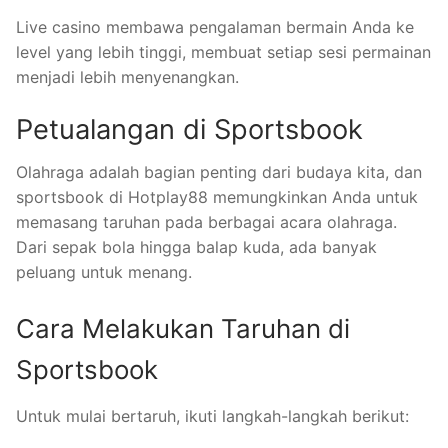
Live casino membawa pengalaman bermain Anda ke
level yang lebih tinggi, membuat setiap sesi permainan
menjadi lebih menyenangkan.
Petualangan di Sportsbook
Olahraga adalah bagian penting dari budaya kita, dan
sportsbook di Hotplay88 memungkinkan Anda untuk
memasang taruhan pada berbagai acara olahraga.
Dari sepak bola hingga balap kuda, ada banyak
peluang untuk menang.
Cara Melakukan Taruhan di
Sportsbook
Untuk mulai bertaruh, ikuti langkah-langkah berikut: