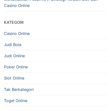
Casino Online
KATEGORI
Casino Online
Judi Bola
Judi Online
Poker Online
Slot Online
Tak Berkategori
Togel Online