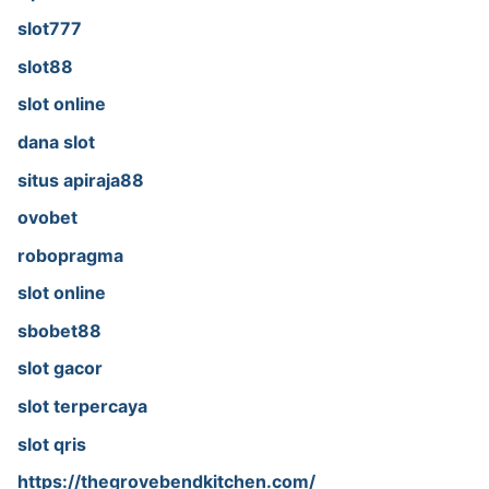
slot777
slot88
slot online
dana slot
situs apiraja88
ovobet
robopragma
slot online
sbobet88
slot gacor
slot terpercaya
slot qris
https://thegrovebendkitchen.com/