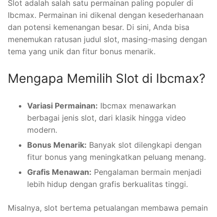
Slot adalah salah satu permainan paling populer di
Ibcmax. Permainan ini dikenal dengan kesederhanaan
dan potensi kemenangan besar. Di sini, Anda bisa
menemukan ratusan judul slot, masing-masing dengan
tema yang unik dan fitur bonus menarik.
Mengapa Memilih Slot di Ibcmax?
Variasi Permainan:
Ibcmax menawarkan
berbagai jenis slot, dari klasik hingga video
modern.
Bonus Menarik:
Banyak slot dilengkapi dengan
fitur bonus yang meningkatkan peluang menang.
Grafis Menawan:
Pengalaman bermain menjadi
lebih hidup dengan grafis berkualitas tinggi.
Misalnya, slot bertema petualangan membawa pemain