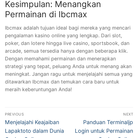
Kesimpulan: Menangkan
Permainan di Ibcmax
Ibcmax adalah tujuan ideal bagi mereka yang mencari
pengalaman kasino online yang lengkap. Dari slot,
poker, dan lotere hingga live casino, sportsbook, dan
arcade, semua tersedia hanya dengan beberapa klik.
Dengan memahami permainan dan menerapkan
strategi yang tepat, peluang Anda untuk menang akan
meningkat. Jangan ragu untuk menjelajahi semua yang
ditawarkan Ibcmax dan temukan cara baru untuk
meraih keberuntungan Anda!
Navigasi
PREVIOUS
NEXT
pos
Previous
Next
Menjelajahi Keajaiban
Panduan Terminaljp
post:
post:
Lapaktoto dalam Dunia
Login untuk Permainan