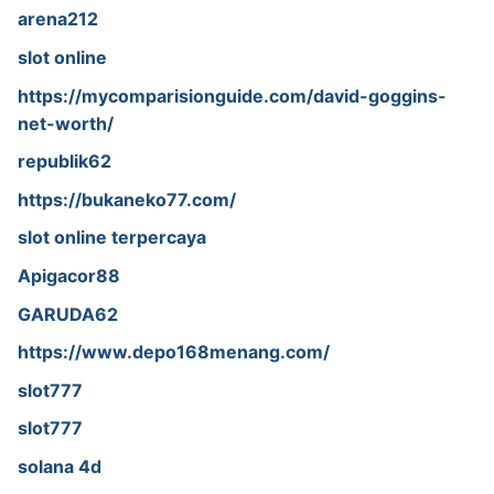
arena212
slot online
https://mycomparisionguide.com/david-goggins-
net-worth/
republik62
https://bukaneko77.com/
slot online terpercaya
Apigacor88
GARUDA62
https://www.depo168menang.com/
slot777
slot777
solana 4d