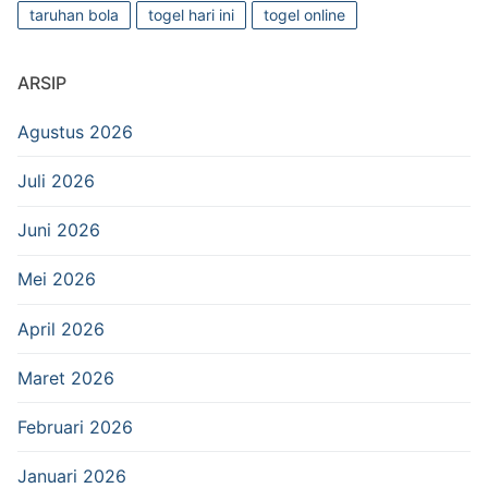
taruhan bola
togel hari ini
togel online
ARSIP
Agustus 2026
Juli 2026
Juni 2026
Mei 2026
April 2026
Maret 2026
Februari 2026
Januari 2026