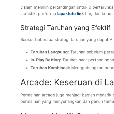
Dalam memilih pertandingan untuk dipertaruhkan
statistik, performa
lapaktoto link
tim, dan kondi
Strategi Taruhan yang Efektif
Berikut beberapa strategi taruhan yang dapat A
Taruhan Langsung:
Taruhan sebelum perta
In-Play Betting:
Taruhan saat pertandingan
Taruhan Kombinasi:
Menggabungkan bebera
Arcade: Keseruan di La
Permainan arcade juga menjadi bagian menarik d
permainan yang menyenangkan dan penuh tanta