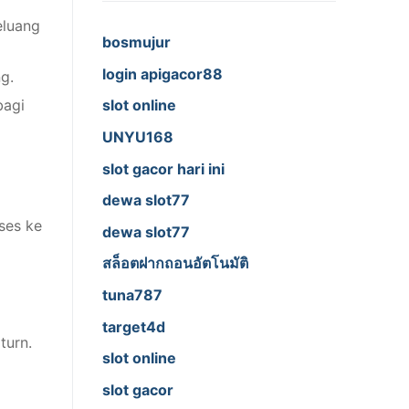
eluang
bosmujur
login apigacor88
g.
bagi
slot online
UNYU168
slot gacor hari ini
dewa slot77
ses ke
dewa slot77
สล็อตฝากถอนอัตโนมัติ
tuna787
target4d
turn.
slot online
slot gacor