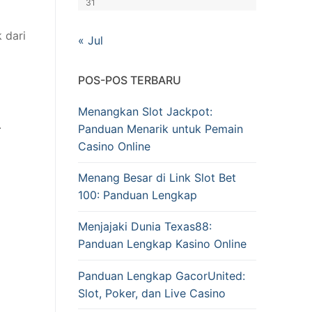
31
 dari
« Jul
POS-POS TERBARU
Menangkan Slot Jackpot:
.
Panduan Menarik untuk Pemain
Casino Online
Menang Besar di Link Slot Bet
100: Panduan Lengkap
Menjajaki Dunia Texas88:
Panduan Lengkap Kasino Online
Panduan Lengkap GacorUnited:
Slot, Poker, dan Live Casino