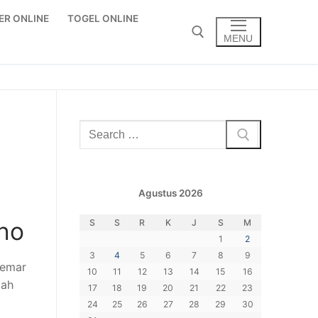
ER ONLINE
TOGEL ONLINE
MENU
Cari:
r
Cari:
Agustus 2026
no
S
S
R
K
J
S
M
1
2
3
4
5
6
7
8
9
gemar
10
11
12
13
14
15
16
lah
17
18
19
20
21
22
23
24
25
26
27
28
29
30