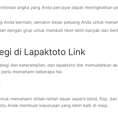
binasi angka yang Anda percayai dapat meningkatkan p
g Anda bermain, semakin besar peluang Anda untuk menan
ah dengan grup untuk membeli tiket lebih banyak dan ber
egi di Lapaktoto Link
tegi dan keterampilan, dan lapaktoto link memudahkan ak
a perlu memahami beberapa hal.
r
untuk memahami istilah-istilah dasar seperti blind, flop, dan 
tu Anda membuat keputusan yang lebih baik di meja.