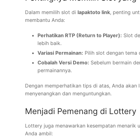
Dalam memilih slot di
lapaktoto link
, penting un
membantu Anda:
Perhatikan RTP (Return to Player):
Slot d
lebih baik.
Variasi Permainan:
Pilih slot dengan tema 
Cobalah Versi Demo:
Sebelum bermain den
permainannya.
Dengan memperhatikan tips di atas, Anda akan l
menyenangkan dan menguntungkan.
Menjadi Pemenang di Lottery
Lottery juga menawarkan kesempatan menarik un
Anda ambil: