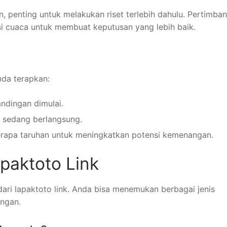
, penting untuk melakukan riset terlebih dahulu. Pertimba
si cuaca untuk membuat keputusan yang lebih baik.
nda terapkan:
ndingan dimulai.
 sedang berlangsung.
pa taruhan untuk meningkatkan potensi kemenangan.
paktoto Link
ari lapaktoto link. Anda bisa menemukan berbagai jenis
ngan.