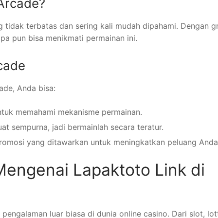
Arcade?
idak terbatas dan sering kali mudah dipahami. Dengan gr
pa pun bisa menikmati permainan ini.
cade
de, Anda bisa:
ntuk memahami mekanisme permainan.
t sempurna, jadi bermainlah secara teratur.
omosi yang ditawarkan untuk meningkatkan peluang Anda
engenai Lapaktoto Link di
ngalaman luar biasa di dunia online casino. Dari slot, lot