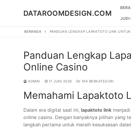
Lompat
BER
ke
DATAROOMDESIGN.COM
konten
JUDI
BERANDA
PANDUAN LENGKAP LAPAKTOTO LINK UNTUK
Panduan Lengkap Lapa
Online Casino
ADMIN
17 JUNI 2026
TAK BERKATEGORI
Memahami Lapaktoto Li
Dalam era digital saat ini,
lapaktoto link
menjadi 
online casino. Dengan banyaknya pilihan yang
langkah pertama untuk meraih kesuksesan dalam