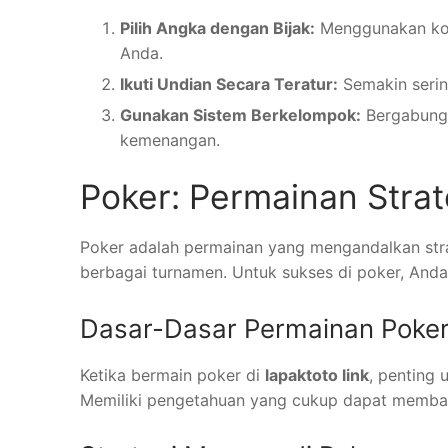
Pilih Angka dengan Bijak:
Menggunakan kom
Anda.
Ikuti Undian Secara Teratur:
Semakin serin
Gunakan Sistem Berkelompok:
Bergabungl
kemenangan.
Poker: Permainan Strat
Poker adalah permainan yang mengandalkan stra
berbagai turnamen. Untuk sukses di poker, And
Dasar-Dasar Permainan Poke
Ketika bermain poker di
lapaktoto link
, penting 
Memiliki pengetahuan yang cukup dapat memban