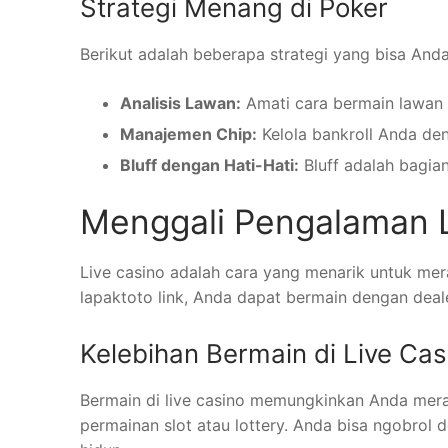
Strategi Menang di Poker
Berikut adalah beberapa strategi yang bisa Anda
Analisis Lawan:
Amati cara bermain lawan
Manajemen Chip:
Kelola bankroll Anda de
Bluff dengan Hati-Hati:
Bluff adalah bagian
Menggali Pengalaman L
Live casino adalah cara yang menarik untuk me
lapaktoto link, Anda dapat bermain dengan deale
Kelebihan Bermain di Live Cas
Bermain di live casino memungkinkan Anda mera
permainan slot atau lottery. Anda bisa ngobrol 