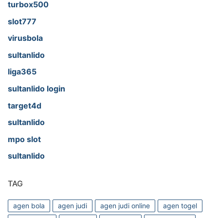
turbox500
slot777
virusbola
sultanlido
liga365
sultanlido login
target4d
sultanlido
mpo slot
sultanlido
TAG
agen bola
agen judi
agen judi online
agen togel