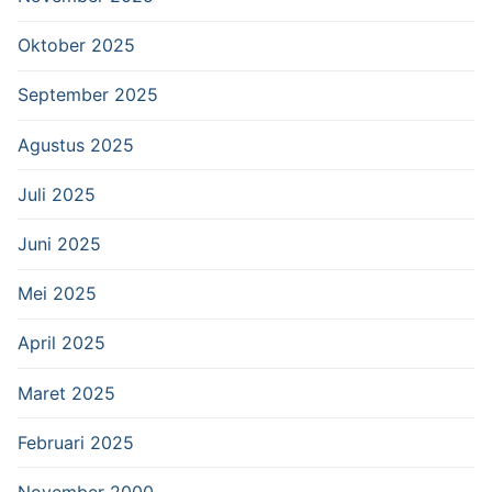
Oktober 2025
September 2025
Agustus 2025
Juli 2025
Juni 2025
Mei 2025
April 2025
Maret 2025
Februari 2025
November 2000