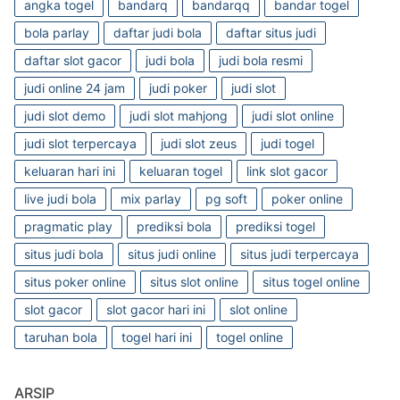
angka togel
bandarq
bandarqq
bandar togel
bola parlay
daftar judi bola
daftar situs judi
daftar slot gacor
judi bola
judi bola resmi
judi online 24 jam
judi poker
judi slot
judi slot demo
judi slot mahjong
judi slot online
judi slot terpercaya
judi slot zeus
judi togel
keluaran hari ini
keluaran togel
link slot gacor
live judi bola
mix parlay
pg soft
poker online
pragmatic play
prediksi bola
prediksi togel
situs judi bola
situs judi online
situs judi terpercaya
situs poker online
situs slot online
situs togel online
slot gacor
slot gacor hari ini
slot online
taruhan bola
togel hari ini
togel online
ARSIP