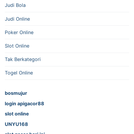
Judi Bola
Judi Online
Poker Online
Slot Online
Tak Berkategori
Togel Online
bosmujur
login apigacor88
slot online
UNYU168