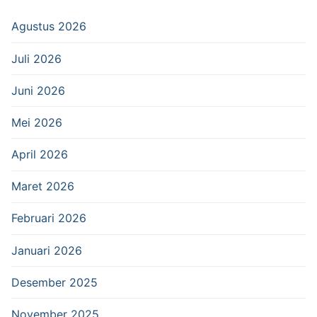
Agustus 2026
Juli 2026
Juni 2026
Mei 2026
April 2026
Maret 2026
Februari 2026
Januari 2026
Desember 2025
November 2025