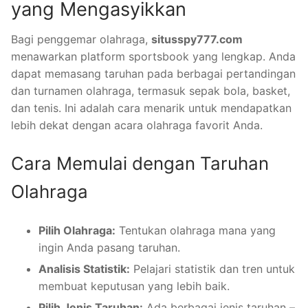
yang Mengasyikkan
Bagi penggemar olahraga,
situsspy777.com
menawarkan platform sportsbook yang lengkap. Anda
dapat memasang taruhan pada berbagai pertandingan
dan turnamen olahraga, termasuk sepak bola, basket,
dan tenis. Ini adalah cara menarik untuk mendapatkan
lebih dekat dengan acara olahraga favorit Anda.
Cara Memulai dengan Taruhan
Olahraga
Pilih Olahraga:
Tentukan olahraga mana yang
ingin Anda pasang taruhan.
Analisis Statistik:
Pelajari statistik dan tren untuk
membuat keputusan yang lebih baik.
Pilih Jenis Taruhan:
Ada berbagai jenis taruhan –