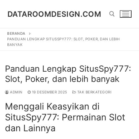
Lompat
ke
DATAROOMDESIGN.COM
konten
BERANDA
Cari:
PANDUAN LENGKAP SITUSSPY777: SLOT, POKER, DAN LEBIH
BANYAK
Panduan Lengkap SitusSpy777:
Slot, Poker, dan lebih banyak
ADMIN
19 DESEMBER 2025
TAK BERKATEGORI
Menggali Keasyikan di
SitusSpy777: Permainan Slot
dan Lainnya