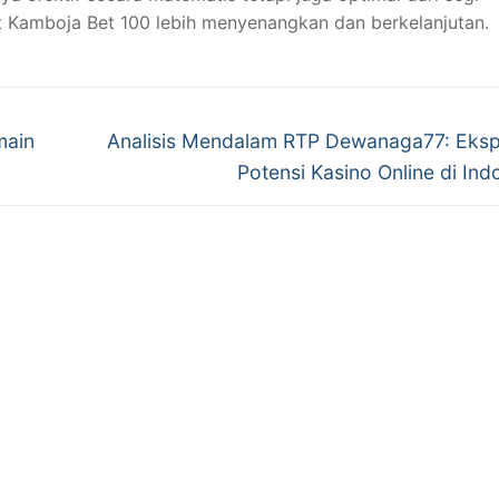
t Kamboja Bet 100 lebih menyenangkan dan berkelanjutan.
Next
main
Analisis Mendalam RTP Dewanaga77: Eksp
post:
Potensi Kasino Online di Ind