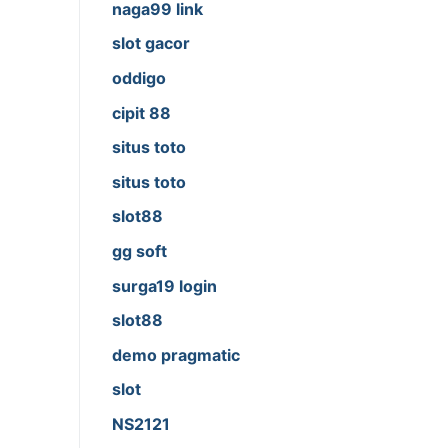
naga99 link
slot gacor
oddigo
cipit 88
situs toto
situs toto
slot88
gg soft
surga19 login
slot88
demo pragmatic
slot
NS2121