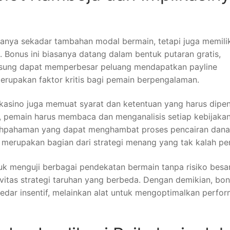
anya sekadar tambahan modal bermain, tetapi juga memilik
Bonus ini biasanya datang dalam bentuk putaran gratis,
ngsung dapat memperbesar peluang mendapatkan payline
upakan faktor kritis bagi pemain berpengalaman.
kasino juga memuat syarat dan ketentuan yang harus dipen
, pemain harus membaca dan menganalisis setiap kebijaka
lahpahaman yang dapat menghambat proses pencairan dana
merupakan bagian dari strategi menang yang tak kalah pen
k menguji berbagai pendekatan bermain tanpa risiko besar
vitas strategi taruhan yang berbeda. Dengan demikian, bo
edar insentif, melainkan alat untuk mengoptimalkan perfo