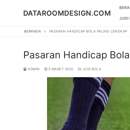
Lompat
BER
ke
DATAROOMDESIGN.COM
konten
JUDI
BERANDA
PASARAN HANDICAP BOLA PALING LENGKAP
Pasaran Handicap Bola
ADMIN
5 MARET 2025
JUDI BOLA