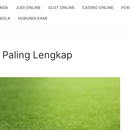
ANDA
JUDI ONLINE
SLOT ONLINE
CASINO ONLINE
POK
 BOLA
HUBUNGI KAMI
 Paling Lengkap