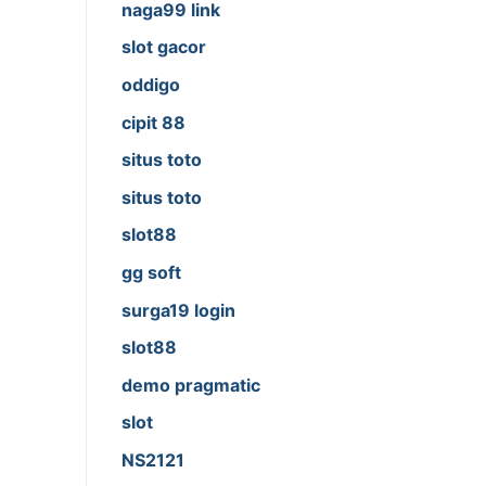
naga99 link
slot gacor
oddigo
cipit 88
situs toto
situs toto
slot88
gg soft
surga19 login
slot88
demo pragmatic
slot
NS2121