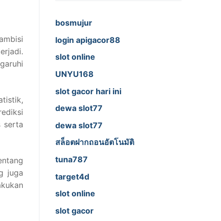
bosmujur
ambisi
login apigacor88
rjadi.
slot online
garuhi
UNYU168
slot gacor hari ini
istik,
dewa slot77
ediksi
 serta
dewa slot77
สล็อตฝากถอนอัตโนมัติ
tuna787
entang
g juga
target4d
akukan
slot online
slot gacor