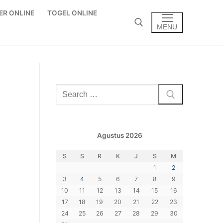
ER ONLINE
TOGEL ONLINE
MENU
Cari:
Cari:
Agustus 2026
S
S
R
K
J
S
M
1
2
3
4
5
6
7
8
9
10
11
12
13
14
15
16
17
18
19
20
21
22
23
24
25
26
27
28
29
30