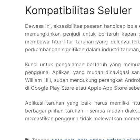
Kompatibilitas Seluler
Dewasa ini, aksesibilitas pasaran handicap bola 
memungkinkan penjudi untuk bertaruh kapan 
membawa fitur-fitur taruhan yang dulunya ter
perkembangan signifikan dalam industri taruhan,
Kunci untuk pengalaman bertaruh yang memuas
pengguna. Aplikasi yang mudah dinavigasi sang
William Hill, sudah mendukung perangkat Androi
di Google Play Store atau Apple App Store sebe
Aplikasi taruhan yang baik harus memiliki fitu
berbagai pilihan taruhan – semua mudah diakses
memastikan pengguna tidak melewatkan momen 