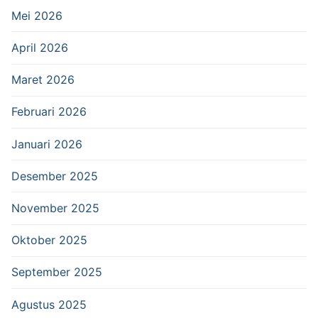
Mei 2026
April 2026
Maret 2026
Februari 2026
Januari 2026
Desember 2025
November 2025
Oktober 2025
September 2025
Agustus 2025