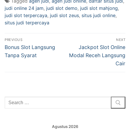
Tagged
agen judi
,
agen judi online
,
daftar situs judi
,
judi online 24 jam
,
judi slot demo
,
judi slot mahjong
,
judi slot terpercaya
,
judi slot zeus
,
situs judi online
,
situs judi terpercaya
Navigasi
PREVIOUS
NEXT
pos
Previous
Next
Bonus Slot Langsung
Jackpot Slot Online
post:
post:
Tanpa Syarat
Modal Receh Langsung
Cair
Cari:
Agustus 2026