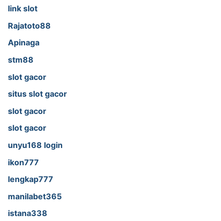
link slot
Rajatoto88
Apinaga
stm88
slot gacor
situs slot gacor
slot gacor
slot gacor
unyu168 login
ikon777
lengkap777
manilabet365
istana338