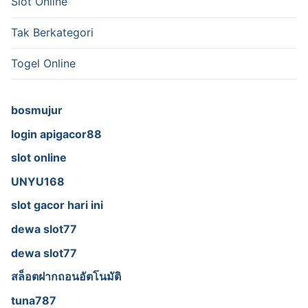
Slot Online
Tak Berkategori
Togel Online
bosmujur
login apigacor88
slot online
UNYU168
slot gacor hari ini
dewa slot77
dewa slot77
สล็อตฝากถอนอัตโนมัติ
tuna787