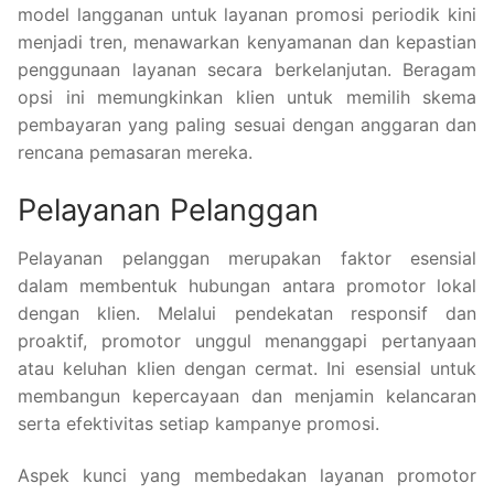
model langganan untuk layanan promosi periodik kini
menjadi tren, menawarkan kenyamanan dan kepastian
penggunaan layanan secara berkelanjutan. Beragam
opsi ini memungkinkan klien untuk memilih skema
pembayaran yang paling sesuai dengan anggaran dan
rencana pemasaran mereka.
Pelayanan Pelanggan
Pelayanan pelanggan merupakan faktor esensial
dalam membentuk hubungan antara promotor lokal
dengan klien. Melalui pendekatan responsif dan
proaktif, promotor unggul menanggapi pertanyaan
atau keluhan klien dengan cermat. Ini esensial untuk
membangun kepercayaan dan menjamin kelancaran
serta efektivitas setiap kampanye promosi.
Aspek kunci yang membedakan layanan promotor