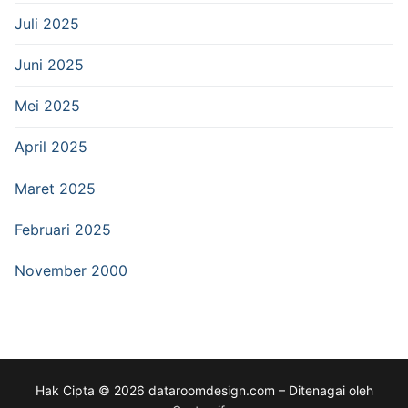
Juli 2025
Juni 2025
Mei 2025
April 2025
Maret 2025
Februari 2025
November 2000
Hak Cipta © 2026 dataroomdesign.com – Ditenagai oleh