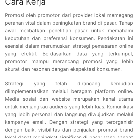
Cara Kerja
Promosi oleh promotor dari provider lokal memegang
peranan vital dalam peningkatan brand di pasar. Tahap
awal melibatkan penelitian pasar untuk memahami
kebutuhan dan preferensi konsumen. Pendekatan ini
esensial dalam merumuskan strategi pemasaran online
yang efektif. Berdasarkan data yang terkumpul,
promotor mampu merancang promosi yang lebih
akurat dan resonan dengan ekspektasi konsumen.
Strategi yang telah dirancang kemudian
diimplementasikan melalui beragam platform online.
Media sosial dan website merupakan kanal utama
untuk menjangkau audiens yang lebih luas. Komunikasi
yang lebih personal dan langsung diwujudkan melalui
kampanye email. Dengan strategi yang terorganisir
dengan baik, visibilitas dan penjualan promosi brand
lokal dapat meningkat signifikan di pasar yang sangat