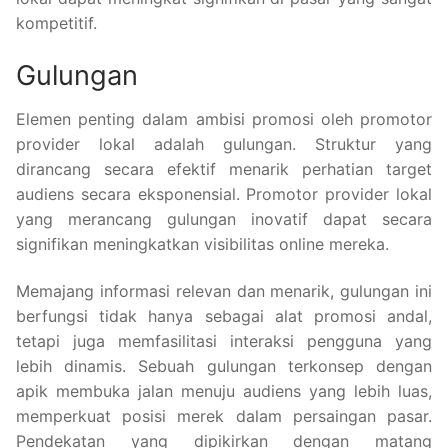
kompetitif.
Gulungan
Elemen penting dalam ambisi promosi oleh promotor
provider lokal adalah gulungan. Struktur yang
dirancang secara efektif menarik perhatian target
audiens secara eksponensial. Promotor provider lokal
yang merancang gulungan inovatif dapat secara
signifikan meningkatkan visibilitas online mereka.
Memajang informasi relevan dan menarik, gulungan ini
berfungsi tidak hanya sebagai alat promosi andal,
tetapi juga memfasilitasi interaksi pengguna yang
lebih dinamis. Sebuah gulungan terkonsep dengan
apik membuka jalan menuju audiens yang lebih luas,
memperkuat posisi merek dalam persaingan pasar.
Pendekatan yang dipikirkan dengan matang